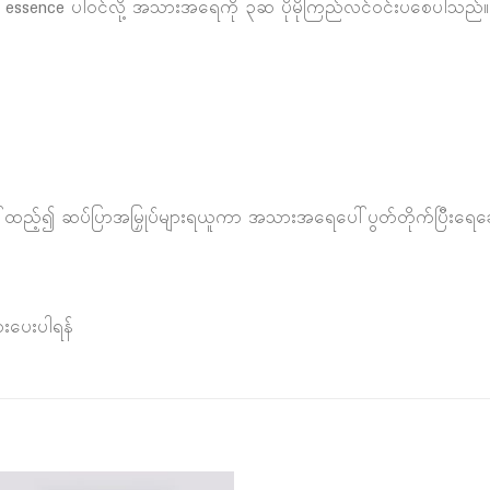
ngen essence ပါဝင်လို့ အသားအရေကို ၃ဆ ပိုမိုကြည်လင်ဝင်းပစေပါသည်။
ုပ်ပေါ်ထည့်၍ ဆပ်ပြာအမြှုပ်များရယူကာ အသားအရေပေါ်ပွတ်တိုက်ပြီးရေဆ
းပေးပါရန်