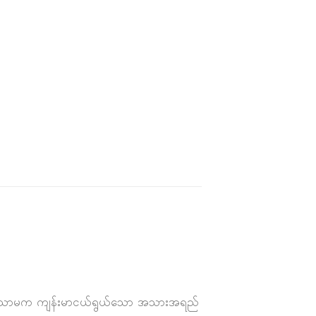
ိစေရုံသာမက ကျန်းမာငယ်ရွယ်သော အသားအရည်