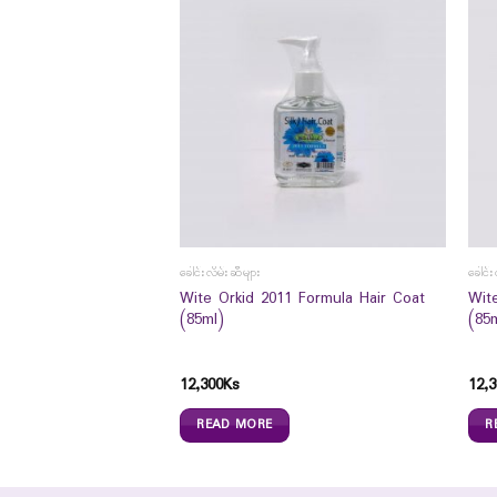
ခေါင်းလိမ်းဆီများ
ခေါင်း
TYLCYSTEINE
Wite Orkid 2011 Formula Hair Coat
Wite
OUR 20
(85ml)
(85
12,300
Ks
12,3
READ MORE
R