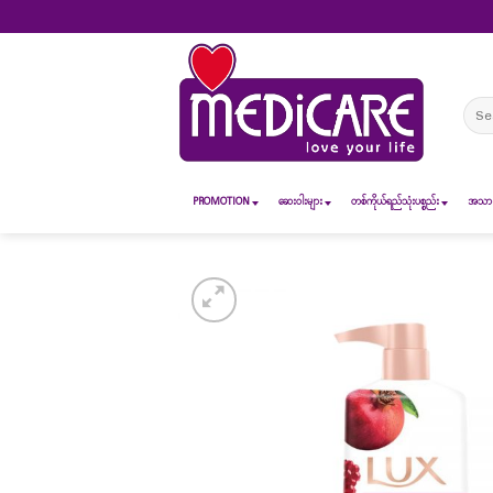
Skip
to
content
Sear
for:
PROMOTION
ဆေး၀ါးများ
တစ်ကိုယ်ရည်သုံးပစ္စည်း
အသားအ