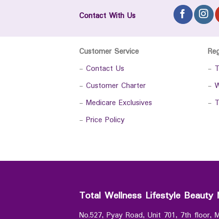
Contact With Us
Customer Service
Re
-
Contact Us
-
T
-
Customer Charter
-
W
-
Medicare Exclusives
-
T
-
Price Policy
Total Wellness Lifestyle Beauty 
No.527, Pyay Road, Unit 701, 7th floor,