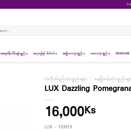
Co
ch
ရေထိန်းသိမ်းရန်ပစ္စည်း
အလှကုန်နှင့် မိတ်ကပ်
အမျိုးသားသုံးပစ္စည်း
ကလေးသုံးပစ္စည်း
MEDICARE 
တကိုယ်ရည်သုံးပစ္စည်းများ
/
ရေချိုးခန်းသုံးပစ္စည်းမျ
LUX Dazzling Pomegran
16,000
Ks
LUX – 193919