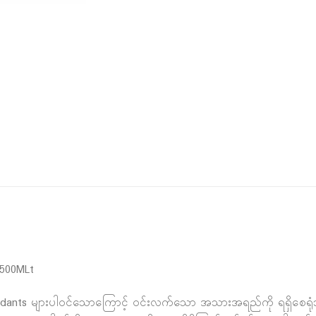
500MLt
ntioxidants များပါဝင်သောကြောင့် ဝင်းလက်သော အသားအရည်ကို ရရှ