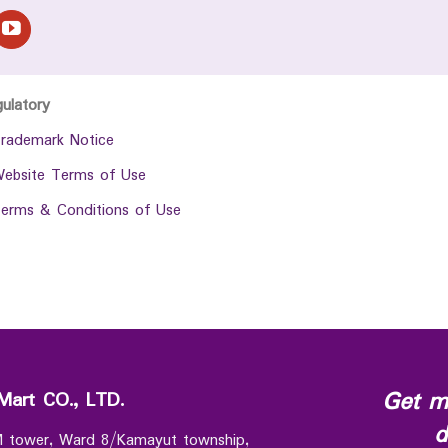
gulatory
rademark Notice
ebsite Terms of Use
erms & Conditions of Use
Get m
Mart CO., LTD.
d
 M tower, Ward 8/Kamayut township,