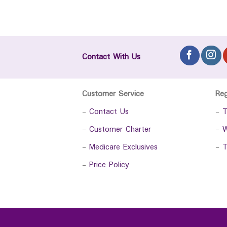
Contact With Us
Customer Service
Re
-
Contact Us
-
T
-
Customer Charter
-
W
-
Medicare Exclusives
-
T
-
Price Policy