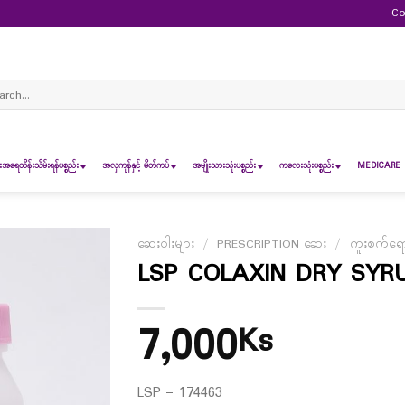
Co
ch
ရေထိန်းသိမ်းရန်ပစ္စည်း
အလှကုန်နှင့် မိတ်ကပ်
အမျိုးသားသုံးပစ္စည်း
ကလေးသုံးပစ္စည်း
MEDICARE 
ဆေးဝါးများ
/
PRESCRIPTION ဆေး
/
ကူးစက်ရော
LSP COLAXIN DRY SYR
7,000
Ks
LSP – 174463