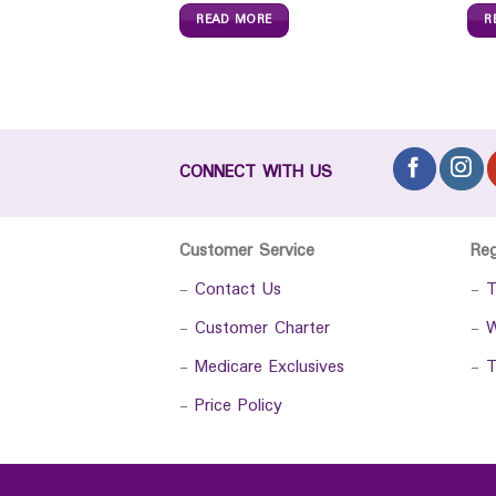
READ MORE
R
CONNECT WITH US
Customer Service
Re
-
Contact Us
-
T
-
Customer Charter
-
W
-
Medicare Exclusives
-
T
-
Price Policy