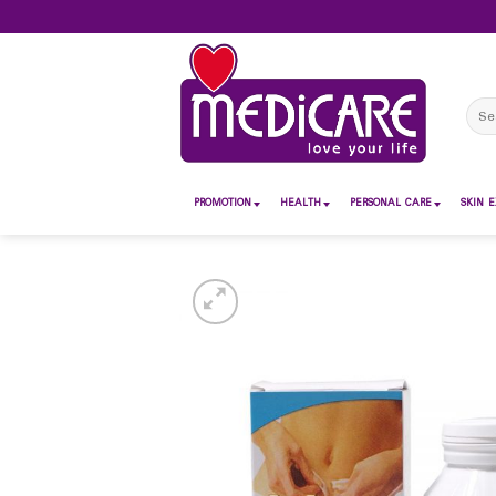
Skip
to
content
Sear
for:
PROMOTION
HEALTH
PERSONAL CARE
SKIN E