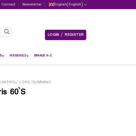
Contact
Newsletter
English
(
English
)
LOGIN / REGISTER
S
HOUSEHOLD
BRANDS A-Z
CONTROL/ LOSS/SLIMMING
is 60`S