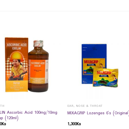
LTH
EAR, NOSE & THROAT
LIN Ascorbic Acid 100mg/10mg
MIXAGRIP Lozenges 6`s (Original
up (120ml)
0
Ks
1,300
Ks