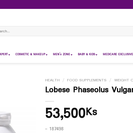
ch
XPERT
COSMETIC & MAKEUP
MEN’s ZONE
BABY & KIDS
MEDICARE EXCLUSIVE
HEALTH
/
FOOD SUPPLEMENTS
/
WEIGHT 
Lobese Phaseolus Vulgar
53,500
Ks
– 187498