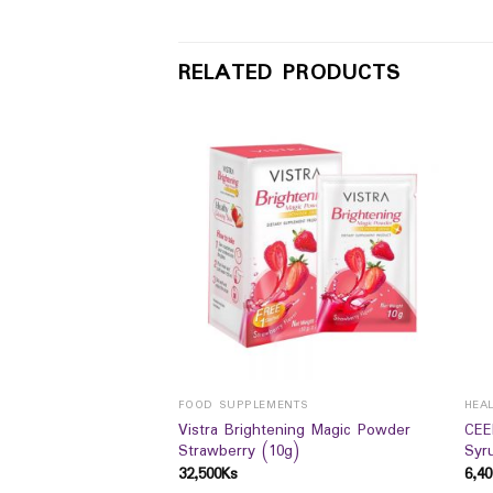
RELATED PRODUCTS
FOOD SUPPLEMENTS
HEA
Vistra Brightening Magic Powder
CEE
PIRIT 500ML (BPI)
Strawberry (10g)
Syr
32,500
Ks
6,40