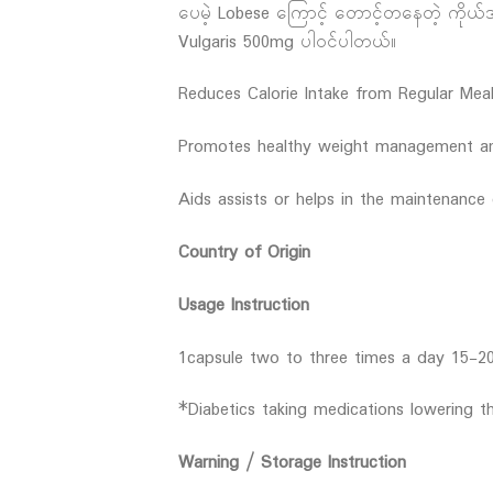
ပေမဲ့ Lobese ကြောင့် တောင့်တနေတဲ့ ကိုယ်အ
Vulgaris 500mg ပါဝင်ပါတယ်။
Reduces Calorie Intake from Regular Mea
Promotes healthy weight management an
Aids assists or helps in the maintenanc
Country of Origin
Usage Instruction
1capsule two to three times a day 15-2
*Diabetics taking medications lowering t
Warning / Storage Instruction