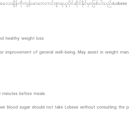
လေးချိန်ကိုကျန်းမာဘေးကင်းစွာရယူပိုင်ဆိုင်နိုင်မှာဖြစ်ပါသည်။Lobes
l
d healthy weight loss
e or improvement of general well-being. May assist in weight ma
0 minutes before meals
heir blood sugar should not take Lobese without consulting the p