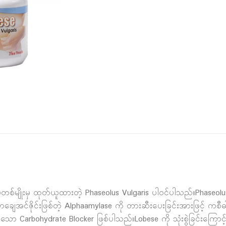
 ပဲတစ်မျိုးမှ ထုတ်ယူထားတဲ့ Phaseolus Vulgaris ပါဝင်ပါသည်။Phase
ာချေအင်ဇိုင်းဖြစ်တဲ့ Alphaamylase ကို တားဆီးပေးခြင်းအားဖြင့် ကစီဓ
ော Carbohydrate Blocker ဖြစ်ပါသည်။Lobese ကို သုံးစွဲခြင်းကြောင့