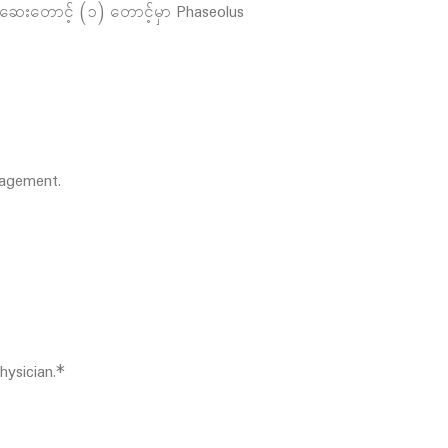
e ဆေးတောင့် (၁) တောင့်မှာ Phaseolus
nagement.
hysician.*