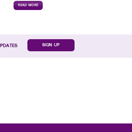
READ MORE
SIGN UP
UPDATES