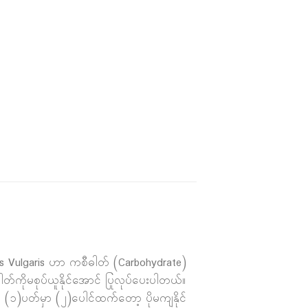
olus Vulgaris ဟာ ကစီဓါတ် (Carbohydrate)
ါတ်ကိုမစုပ်ယူနိုင်အောင် ပြုလုပ်ပေးပါတယ်။
် (၁)ပတ်မှာ (၂)ပေါင်ထက်တော့ ပိုမကျနိုင်