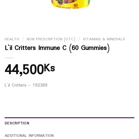
HEALTH
/
NON PRESCRIPTION (OTC)
/
VITAMINS & MINERALS
L`il Critters Immune C (60 Gummies)
44,500
Ks
L`il Critters – 192389
DESCRIPTION
ADDITIONAL INFORMATION