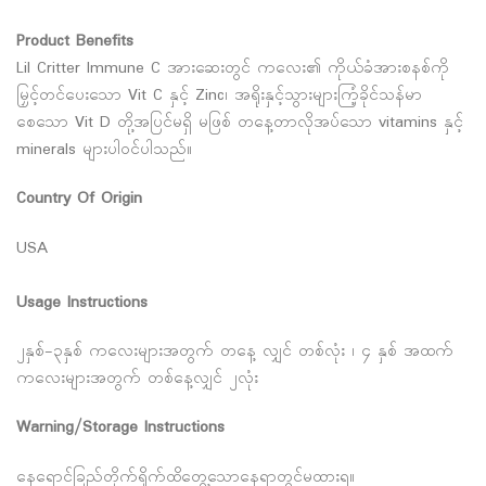
Product Benefits
Lil Critter Immune C အားဆေးတွင် ကလေး၏ ကိုယ်ခံအားစနစ်ကို
မြှင့်တင်ပေးသော Vit C နှင့် Zinc၊ အရိုးနှင့်သွားများကြံ့ခိုင်သန်မာ
စေသော Vit D တို့အပြင်မရှိ မဖြစ် တနေ့တာလိုအပ်သော vitamins နှင့်
minerals များပါဝင်ပါသည်။
Country Of Origin
USA
Usage Instructions
၂နှစ်-၃နှစ် ကလေးများအတွက် တနေ့ လျှင် တစ်လုံး ၊ ၄ နှစ် အထက်
ကလေးများအတွက် တစ်နေ့လျှင် ၂လုံး
Warning/Storage Instructions
နေ‌‌ရောင်ခြည်တိုက်ရိုက်ထိ‌တွေ့‌သော‌နေရာတွင်မထားရ။