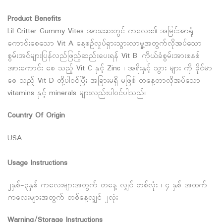
Product Benefits
Lil Critter Gummy Vites အားဆေးတွင် ကလေး၏ အမြင်အာရုံ
ကောင်းစေသော Vit A နေ့စဉ်လှုပ်ရှားသွားလာမှု့အတွက်လိုအပ်သော
စွမ်းအင်များပြန်လည်ဖြည့်ဆည်းပေးရန် Vit B၊ ကိုယ်ခံစွမ်းအားစနစ်‌
အားကောင်း စေ သည့် Vit C နှင့် Zinc ၊ အရိုးနှင့် သွား များ ကို ခိုင်မာ
စေ သည့် Vit D တို့ပါဝင်ပြီး အခြားမရှိ မဖြစ် တနေ့တာလိုအပ်သော
vitamins နှင့် minerals များလည်းပါဝင်ပါသည်။
Country Of Origin
USA
Usage Instructions
၂နှစ်-၃နှစ် ကလေးများအတွက် တနေ့ လျှင် တစ်လုံး ၊ ၄ နှစ် အထက်
ကလေးများအတွက် တစ်နေ့လျှင် ၂လုံး
Warning/Storage Instructions