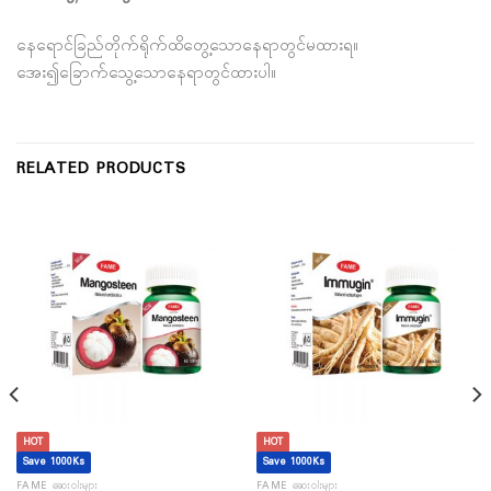
နေ‌‌ရောင်ခြည်တိုက်ရိုက်ထိ‌တွေ့‌သော‌နေရာတွင်မထားရ။
အေး၍ခြောက်သွေ့သောနေရာတွင်ထားပါ။
RELATED PRODUCTS
HOT
HOT
Save 1000Ks
Save 1000Ks
FAME ဆေးဝါးများ
FAME ဆေးဝါးများ