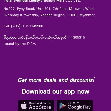
Total Wellness Lifestyle Beauty Mart CO., LTD.
No.527, Pyay Road, Unit 701, 7th floor, M tower, Ward
8/Kamayut township, Yangon Region, 11041, Myanmar.
Tel: (+95) 9 797145500
စီးပွားရေးလုပ်ငန်းမှတ်ပုံတင်လက်မှတ်အမှတ်:
111305315
Issued by the DICA.
Get more deals and discounts!
Download our app now