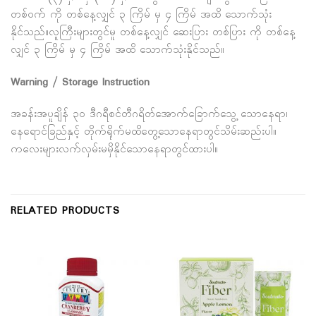
တစ်ဝက် ကို တစ်နေ့လျှင် ၃ ကြိမ် မှ ၄ ကြိမ် အထိ သောက်သုံး
နိုင်သည်။လူကြီးများတွင်မူ တစ်နေ့လျှင် ဆေးပြား တစ်ပြား ကို တစ်နေ့
လျှင် ၃ ကြိမ် မှ ၄ ကြိမ် အထိ သောက်သုံးနိုင်သည်။
Warning / Storage Instruction
အခန်းအပူချိန် ၃၀ ဒီဂရီစင်တီဂရိတ်အောက်ခြောက်သွေ့ သောနေရာ၊
နေရောင်ခြည်နှင့် တိုက်ရိုက်မထိတွေ့သောနေရာတွင်သိမ်းဆည်းပါ။
ကလေးများလက်လှမ်းမမှိနိုင်သောနေရာတွင်ထားပါ။
RELATED PRODUCTS