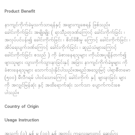
Product Benefit
နာကျင်ကိုက်ခဲမှုသက်သာရန်နှင့် အဖျားကျစေရန် ဖြစ်သည်။
ခေါင်းကိုက်ခြင်း အမျိုးမျိုး ( ရာသီဥတုဒဏ်ကြောင့် ခေါင်းကိုက်ခြင်း ၊
အလုပ်ပင်ပန်း၍ ခေါင်းကိုက်ခြင်း ၊ စိတ်ဖိစီးမှု ကြောင့် ခေါင်းကိုက်ခြင်း ၊
အိပ်ရေးပျက်ဒဏ်ကြောင့် ခေါင်းကိုက်ခြင်း ၊ ဆူညံသံများကြောင့်
ခေါင်းကိုက်ခြင်း စသည် ) ကို ခံစားနေရသူများ ၊ကိုယ်အပူချိန်တက်၍
ဖျားသူများ ၊သွားကိုက်သွားနာခြင်းနှင့် အခြား နာကျင်ကိုက်ခဲမှုများ ကို
ခံစားနေရသူများ သောက်သုံးနိုင်ပါသည်။အရည်အသွေးမြင့် ပါရာစီတမော
(၅၀၀) မီလီဂရမ် ပါဝင်သောကြောင့် ခေါင်းကိုက် နှင့် ဖျားနာခြင်း များ
ကို အလျှင်မြန်ဆုံး နှင့် အထိရောက်ဆုံး သက်သာ ပျောက်ကင်းစေ
ပါသည်။
Country of Origin
Usage Instruction
အသက် (၃) နှစ် မှ (၁၀) နှစ် အတွင်း ကလေးများတွင် ဆေးပြား