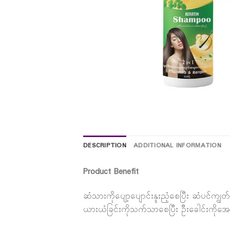
DESCRIPTION
ADDITIONAL INFORMATION
Product Benefit
ဆံသားကိုပျော့ပျောင်းနူးညံ့စေပြီး ဆံပင်က
ယားယံခြင်းကိုသက်သာစေပြီး ဦးခေါင်းကိုအ