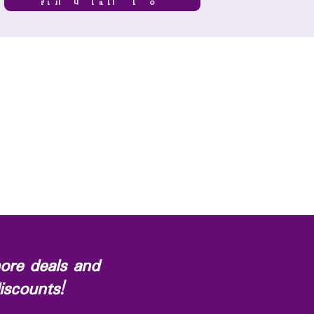
ore deals and
iscounts!