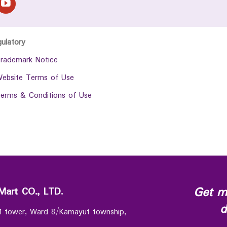
gulatory
rademark Notice
ebsite Terms of Use
erms & Conditions of Use
Get m
Mart CO., LTD.
d
 M tower, Ward 8/Kamayut township,