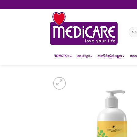
Skip
to
content
Sear
for:
PROMOTION
ဆေး၀ါးများ
တစ်ကိုယ်ရည်သုံးပစ္စည်း
အသားအ