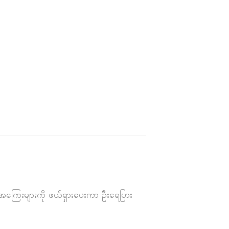
စ်အကြေးများကို ဖယ်ရှားပေးကာ ဦးရေပြား