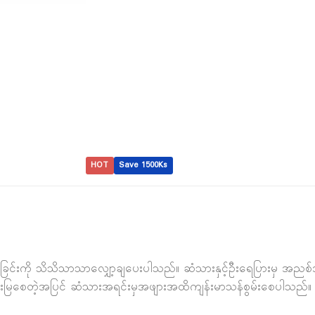
HOT
Save 1500Ks
ျွတ်ခြင်းကို သိသိသာသာလျှော့ချပေးပါသည်။ ဆံသားနှင့်ဦးရေပြားမှ အည
ေးမြစေတဲ့အပြင် ဆံသားအရင်းမှအဖျားအထိကျန်းမာသန်စွမ်းစေပါသည်။