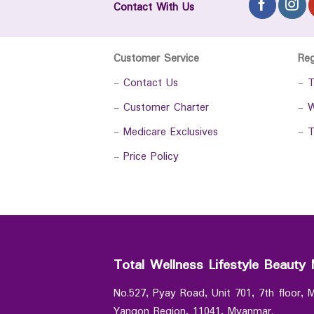
Contact With Us
Customer Service
Re
-
Contact Us
-
T
-
Customer Charter
-
W
-
Medicare Exclusives
-
T
-
Price Policy
Total Wellness Lifestyle Beauty 
No.527, Pyay Road, Unit 701, 7th floor,
Yangon Region, 11041, Myanmar.