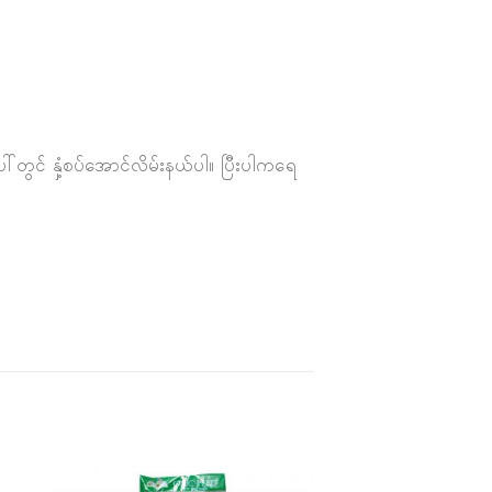
်တွင် နှံ့စပ်အောင်လိမ်းနယ်ပါ။ ပြီးပါကရေ