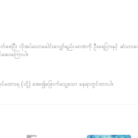
ွတ်စေပြီး လိုအပ်သောခေါင်းလျှော်ရည်ပမာဏကို ဦးရေပြားနှင့် ဆံသားပေါ
ာင်ဆေးကြောပါ။
ရာတွင်မထားရ (သို့) အေး၍ခြောက်သွေ့သော နေရာတွင်ထားပါ။