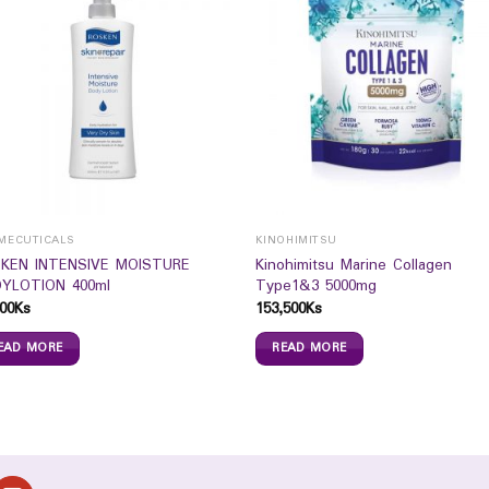
MECUTICALS
KINOHIMITSU
KEN INTENSIVE MOISTURE
Kinohimitsu Marine Collagen
YLOTION 400ml
Type1&3 5000mg
00
Ks
153,500
Ks
EAD MORE
READ MORE