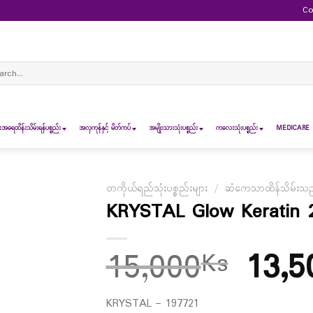
Co
ch
ရေထိန်းသိမ်းရန်ပစ္စည်း
အလှကုန်နှင့် မိတ်ကပ်
အမျိုးသားသုံးပစ္စည်း
ကလေးသုံးပစ္စည်း
MEDICARE 
တကိုယ်ရည်သုံးပစ္စည်းများ
/
ဆံကေသာထိန်သိမ်းသည့်
KRYSTAL Glow Keratin 
15,000
13,5
Ks
KRYSTAL – 197721