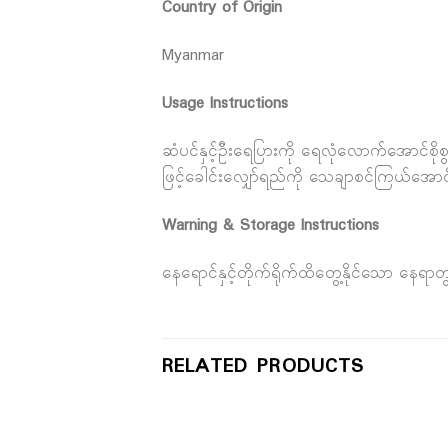
Country of Origin
Myanmar
Usage Instructions
ဆံပင်နှင့်ဦးရေပြားကို ရေလုံလောက်အောင်စိုစ
ဖြင့်ခေါင်းလျှော်ရည်ကို သေချာစင်ကြယ်အေ
Warning & Storage Instructions
နေရောင်နှင့်တိုက်ရိုက်ထိတွေ့နိုင်သော နေ
RELATED PRODUCTS