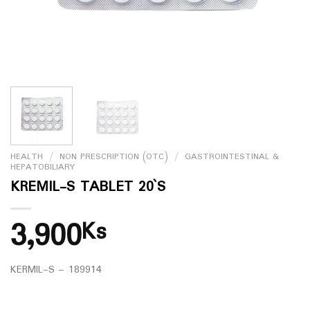
HEALTH
/
NON PRESCRIPTION (OTC)
/
GASTROINTESTINAL &
HEPATOBILIARY
KREMIL-S TABLET 20`S
3,900
Ks
KERMIL-S – 189914