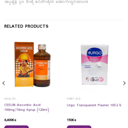
အပူချိန် ၃၀ ဒီဂရီ စင်တီဂရိတ် အောက်တွင်ထားပါ။
RELATED PRODUCTS
HEALTH
FIRST AID
CEELIN Ascorbic Acid
Urgo Transparent Plaster 100`s`S
100mg/10mg Syrup (120ml)
6,400
Ks
150
Ks