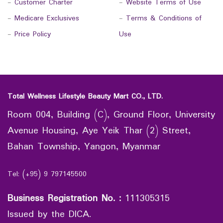
-
Customer Charter
-
Website Terms of Use
-
Medicare Exclusives
-
Terms & Conditions of
-
Price Policy
Use
Total Wellness Lifestyle Beauty Mart CO., LTD.
Room 004, Building (C), Ground Floor, University
Avenue Housing, Aye Yeik Thar (2) Street,
Bahan Township, Yangon, Myanmar
Tel: (+95) 9 797145500
Business Registration No.
:
111305315
Issued by the DICA.