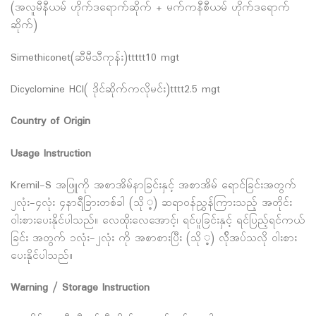
(အလူမီနီယမ် ဟိုက်ဒရောက်ဆိုက် + မက်ကနီစီယမ် ဟိုက်ဒရောက်
ဆိုက်)
Simethiconet(ဆီမီသီကုန်း)ttttt10 mgt
Dicyclomine HCl( ဒိုင်ဆိုက်ကလိုမင်း)tttt2.5 mgt
Country of Origin
Usage Instruction
Kremil-S အဖြူကို အစာအိမ်နာခြင်းနှင့် အစာအိမ် ရောင်ခြင်းအတွက်
၂လုံး-၄လုံး ၄နာရီခြားတစ်ခါ (သို ့) ဆရာဝန်ညွှန်ကြားသည့် အတိုင်း
၀ါးစားပေးနိုင်ပါသည်။ လေထိုးလေအောင့်၊ ရင်ပူခြင်းနှင့် ရင်ပြည့်ရင်ကယ်
ခြင်း အတွက် ၁လုံး-၂လုံး ကို အစာစားပြီး (သို ့) လ်ိုအပ်သလို ၀ါးစား
ပေးနိုင်ပါသည်။
Warning / Storage Instruction