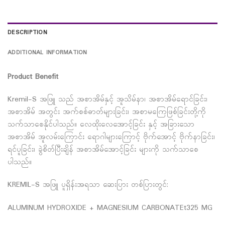
DESCRIPTION
ADDITIONAL INFORMATION
Product Benefit
Kremil-S အဖြူ သည် အစာအိမ်နှင့် အူသိမ်နာ၊ အစာအိမ်ရောင်ခြင်း၊
အစာအိမ် အတွင်း အက်စစ်ဓာတ်များခြင်း၊ အစာမကြေဖြစ်ခြင်းတို့ကို
သက်သာစေနိုင်ပါသည်။ လေထိုးလေအောင့်ခြင်း နှင့် အခြားသော
အစာအိမ် အူလမ်းကြောင်း ရောဂါများကြောင့် ဗိုက်အောင့် ဗိုက်နာခြင်း၊
ရင်ပူခြင်း၊ ခွဲစိတ်ပြီးချိန် အစာအိမ်အောင့်ခြင်း များကို သက်သာစေ
ပါသည်။
KREMIL-S အဖြူ ပူရှိန်းအရသာ ဆေးပြား တစ်ပြားတွင်:
ALUMINUM HYDROXIDE + MAGNESIUM CARBONATEt325 MG