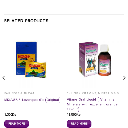
RELATED PRODUCTS
EAR, NOSE & THROAT
CHILDREN VITAMINS, MINERALS & SUPPLEMENTS
Vitane Oral Liquid ( Vitamins +
MIXAGRIP Lozenges 6`s (Original)
Minerals with excellent orange
flavour)
1,300
Ks
16,500
Ks
READ MORE
READ MORE