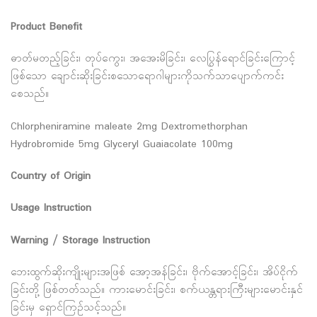
Product Benefit
ဓာတ်မတည့်ခြင်း၊ တုပ်ကွေး၊ အအေးမိခြင်း၊ လေပြွန်ရောင်ခြင်းကြောင့်
ဖြစ်သော ချောင်းဆိုးခြင်းစသောရောဂါများကိုသက်သာပျောက်ကင်း
စေသည်။
Chlorpheniramine maleate 2mg Dextromethorphan
Hydrobromide 5mg Glyceryl Guaiacolate 100mg
Country of Origin
Usage Instruction
Warning / Storage Instruction
ဘေးထွက်ဆိုးကျိုးများအဖြစ် အော့အန်ခြင်း၊ ဗိုက်အောင့်ခြင်း၊ အိပ်ငိုက်
ခြင်းတို့ ဖြစ်တတ်သည်။ ကားမောင်းခြင်း၊ စက်ယန္တရားကြီးများမောင်းနှင်
ခြင်းမှ ရှောင်ကြဉ်သင့်သည်။