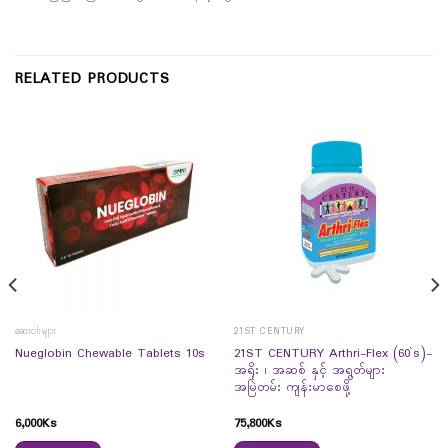
RELATED PRODUCTS
ဆေးဝါးများ
21ST CENTURY
21ST CENTURY Arthri-Flex (60`s)-
Nueglobin Chewable Tablets 10s
အရိုး ၊ အဆစ် နှင့် အရွတ်များ
အမြဲတမ်း ကျန်းမာစေဖို့
6,000
Ks
75,800
Ks