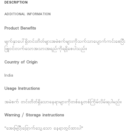
DESCRIPTION
ADDITIONAL INFORMATION
Product Benefits
မျက်နှာပေါ်ရှိတင်းတိတ်များအမဲစက်များကိုသက်သာပျောက်ကင်းစေပြီး
ဖြူဝင်းလက်သောအသားအရည်ကိုရရှိစေပါသည်။
Country of Origin
India
Usage Instructions
အမဲစက် တင်းတိတ်ရှိသောနေရာများကိုတစ်နေ့တစ်ကြိမ်လိမ်းရပါမည်။
Warning / Storage instructions
"အေးမြပြီးခြောက်သွေ.သော နေရာတွင်ထားပါ"