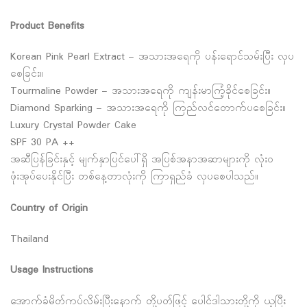
Product Benefits
Korean Pink Pearl Extract – အသား‌အရေကို ပန်းရောင်သမ်းပြီး လှပ
စေခြင်း။
Tourmaline Powder – အသားအရေကို ကျန်းမာကြံ့ခိုင်စေခြင်း။
Diamond Sparking – အသားအရေကို ကြည်လင်တောက်ပစေခြင်း။
Luxury Crystal Powder Cake
SPF 30 PA ++
အဆီပြန်ခြင်းနှင့် မျက်နှာပြင်ပေါ်ရှိ အပြစ်အနာအဆာများကို လုံးဝ
ဖုံးအုပ်ပေးနိုင်ပြီး တစ်နေ့တာလုံးကို ကြာရှည်ခံ လှပစေပါသည်။
Country of Origin
Thailand
Usage Instructions
အောက်ခံမိတ်ကပ်လိမ်းပြီးနောက် တို့ပတ်ဖြင့် ပေါင်ဒါသားတို့ကို ယူပြီး