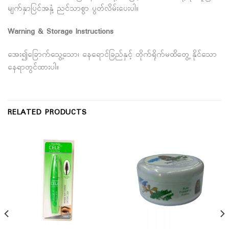
မျက်နှာပြင်အနှံ့ ညင်သာစွာ ပွတ်လိမ်းပေးပါ။
Warning & Storage Instructions
အေး၍ခြောက်သွေ့သော၊ နေရောင်ခြည်နှင့် တိုက်ရိုက်မထိတွေ့ နိုင်သော
နေရာတွင်ထားပါ။
RELATED PRODUCTS