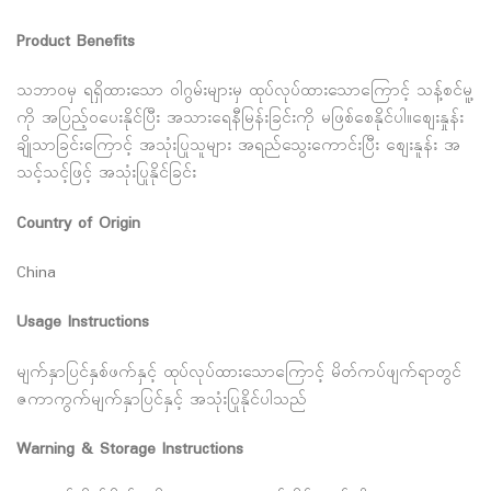
Product Benefits
သဘာဝမှ ရရှိထားသော ဝါဂွမ်းများမှ ထုပ်လုပ်ထားသောကြောင့် သန့်စင်မူ့
ကို အပြည့်ဝပေးနိုင်ပြီး အသားရေနီမြန်းခြင်းကို မဖြစ်စေနိုင်ပါ။စျေးနှုန်း
ချိုသာခြင်းကြောင့် အသုံးပြုသူများ အရည်သွေးကောင်းပြီး စျေးနူန်း အ
သင့်သင့်ဖြင့် အသုံးပြုနိုင်ခြင်း
Country of Origin
China
Usage Instructions
မျက်နှာပြင်နှစ်ဖက်နှင့် ထုပ်လုပ်ထားသောကြောင့် မိတ်ကပ်ဖျက်ရာတွင်
ဇကာကွက်မျက်နှာပြင်နှင့် အသုံးပြုနိုင်ပါသည်
Warning & Storage Instructions