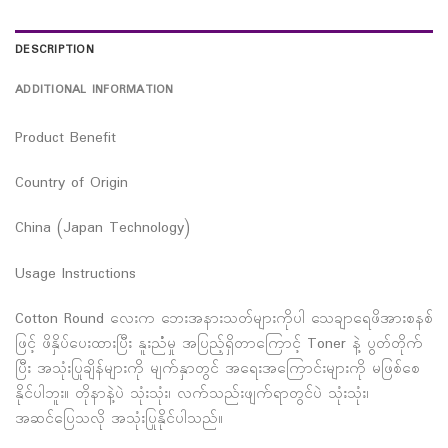
DESCRIPTION
ADDITIONAL INFORMATION
Product Benefit
Country of Origin
China (Japan Technology)
Usage Instructions
Cotton Round လေးက ဘေးအနားသတ်များကိုပါ သေချာရေဖိအားစနစ်
ဖြင့် ဖိနှိပ်ပေးထားပြီး နူးညံံမှု အပြည့်ရှိတာကြောင့် Toner နဲ့ ပွတ်တိုက်
ပြီး အသုံးပြုချိန်များကို မျက်နှာတွင် အရေးအကြောင်းများကို မဖြစ်စေ
နိုင်ပါဘူး။ တိုနာနဲ့ပဲ သုံးသုံး၊ လက်သည်းဖျက်ရာတွင်ပဲ သုံးသုံး၊
အဆင်ပြေသလို အသုံးပြုနိုင်ပါသည်။