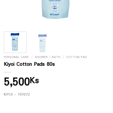
PERSONAL CARE
/
SHOWER / BATH
/
COTTON PAD
Kiyoi Cotton Pads 80s
5,500
Ks
KIYOI – 197072