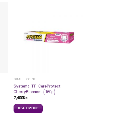
ORAL HYGINE
Systema TP CareProtect
CherryBlossom (160g)
7,400
Ks
READ MORE