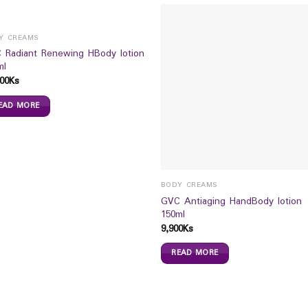
Y CREAMS
 Radiant Renewing HBody lotion
ml
00
Ks
EAD MORE
BODY CREAMS
GVC Antiaging HandBody lotion
150ml
9,900
Ks
READ MORE