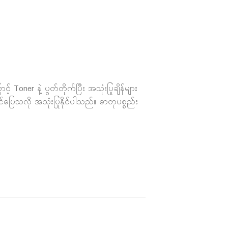
oner နဲ့ ပွတ်တိုက်ပြီး အသုံးပြုချိန်များ
င်ပြေသလို အသုံးပြုနိုင်ပါသည်။ ဓာတုပစ္စည်း