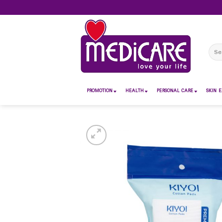
Skip
to
content
Sear
for:
PROMOTION
HEALTH
PERSONAL CARE
SKIN E