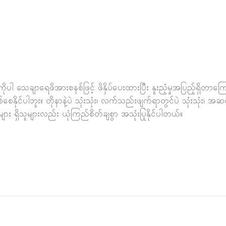
ျာရေဖိအားစနစ်ဖြင့် ဖိနှိပ်ပေးထားပြီး နူးညံ့မှုအပြည့်ရှိတာကြောင့် T
ေနိုင်ပါဘူး။ တိုနာနဲ့ပဲ သုံးသုံး၊ လက်သည်းဖျက်ရာတွင်ပဲ သုံးသုံး၊ အဆ
များ ရှိသူများလည်း ယုံကြည်စိတ်ချစွာ အသုံးပြုနိုင်ပါတယ်။