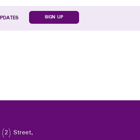
SIGN UP
UPDATES
 (2) Street,