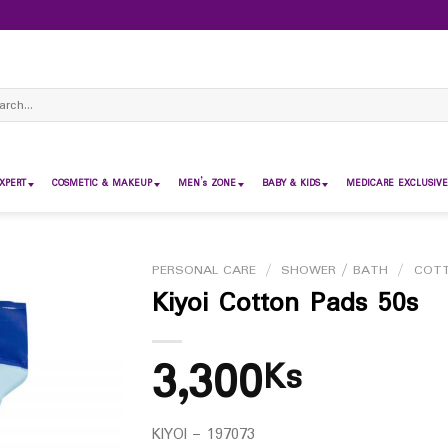
ch
XPERT
COSMETIC & MAKEUP
MEN’s ZONE
BABY & KIDS
MEDICARE EXCLUSIVE
PERSONAL CARE
/
SHOWER / BATH
/
COT
Kiyoi Cotton Pads 50s
3,300
Ks
KIYOI – 197073