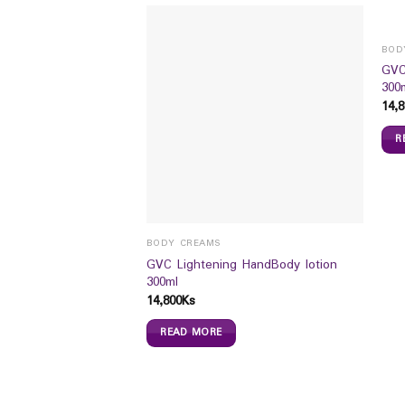
BOD
GVC
300
14,8
R
NTS
BODY CREAMS
anilla SUCROSE FREE
GVC Lightening HandBody lotion
300ml
14,800
Ks
READ MORE