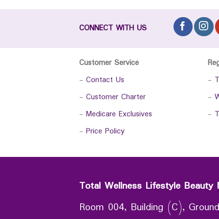
CONNECT WITH US
Customer Service
Re
-
Contact Us
-
T
-
Customer Charter
-
W
-
Medicare Exclusives
-
T
-
Price Policy
Total Wellness Lifestyle Beauty 
Room 004, Building (C), Ground