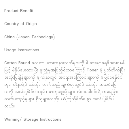
Product Benefit
Country of Origin
China (Japan Technology)
Usage Instructions
Cotton Round လေးက ဘေးအနားသတ်များကိုပါ သေချာရေဖိအားစနစ်
ဖြင့် ဖိနှိပ်ပေးထားပြီး နူးညံ့မှုအပြည့်ရှိတာကြောင့် Toner နဲ့ ပွတ်တိုက်ပြီး
အသုံးပြုချိန်များကို မျက်နှာတွင် အရေးအကြောင်းများကို မဖြစ်စေနိုင်ပါ
ဘူး။ တိုနာနဲ့ပဲ သုံးသုံး၊ လက်သည်းဖျက်ရာတွင်ပဲ သုံးသုံး၊ အဆင်ပြေ
သလို အသုံးပြုနိုင်ပါသည်။ ဓာတုပစ္စည်းများ လုံးဝမပါဝင်လို့ အ‌ရေပြား
ဓာတ်မတည့်မှုများ ရှိသူများလည်း ယုံကြည်စိတ်ချစွာ အသုံးပြုနိုင်ပါ
တယ်။
Warning/ Storage Instructions