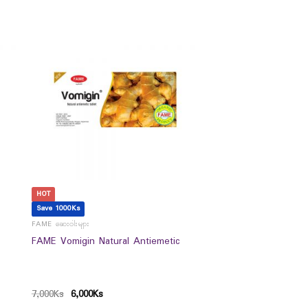
HOT
Save 1000Ks
FAME ဆေးဝါးများ
FAME Vomigin Natural Antiemetic
7,000
Ks
6,000
Ks