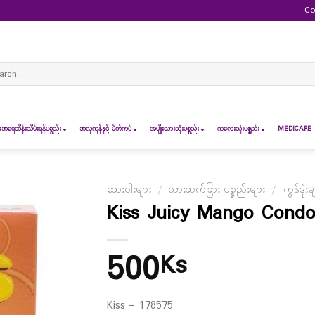
Co
ch
ရေထိန်းသိမ်းရန်ပစ္စည်း
အလှကုန်နှင့် မိတ်ကပ်
အမျိုးသားသုံးပစ္စည်း
ကလေးသုံးပစ္စည်း
MEDICARE 
ဆေးဝါးများ
/
သားဆက်ခြား ပစ္စည်းများ
/
ကွန်ဒုံးမ
Kiss Juicy Mango Condo
500
Ks
Kiss – 178575