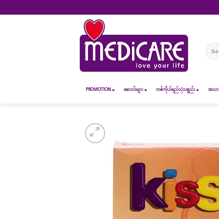
Skip
to
content
Sear
for:
PROMOTION
ဆေး၀ါးများ
တစ်ကိုယ်ရည်သုံးပစ္စည်း
အသားအ