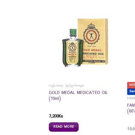
HO
ာများ
ကျန်းမာရေး ဖြည့်စွက်စာများ
Sav
GOLD MEDAL MEDICATED OIL
ER OIL (35ml)
(10ml)
FAME
FAM
(60`
7,200
Ks
READ MORE
13,0