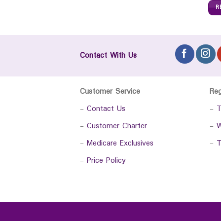
R
Contact With Us
Customer Service
Re
-
Contact Us
-
T
-
Customer Charter
-
W
-
Medicare Exclusives
-
T
-
Price Policy