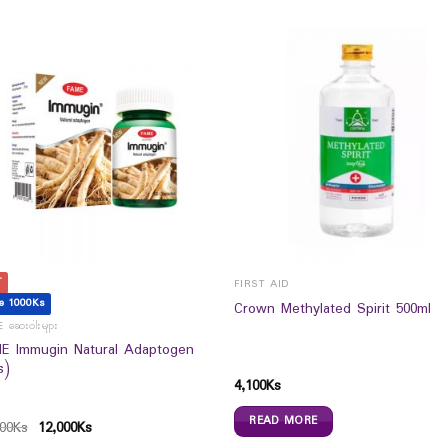
T
FIRST AID
e 1000Ks
Crown Methylated Spirit 500ml
 ဆေးဝါးများ
E Immugin Natural Adaptogen
s)
4,100
Ks
READ MORE
00
Ks
12,000
Ks