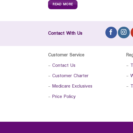
READ MORE
Contact With Us
Customer Service
Re
-
Contact Us
-
T
-
Customer Charter
-
W
-
Medicare Exclusives
-
T
-
Price Policy