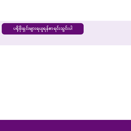
ပရိုမိုးရှင်းများရယူရန်စာရင်းသွင်းပါ