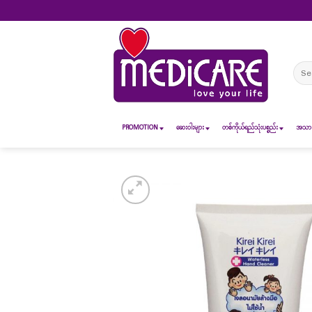
Skip
to
content
Sear
for:
PROMOTION
ဆေး၀ါးများ
တစ်ကိုယ်ရည်သုံးပစ္စည်း
အသားအ