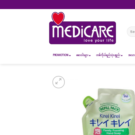
Skip
to
content
Sear
for:
PROMOTION
ဆေး၀ါးများ
တစ်ကိုယ်ရည်သုံးပစ္စည်း
အသားအ