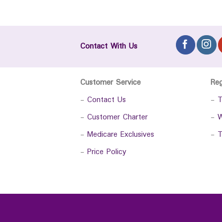
Contact With Us
Customer Service
Re
-
Contact Us
-
T
-
Customer Charter
-
W
-
Medicare Exclusives
-
T
-
Price Policy