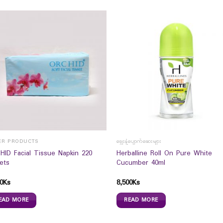
ER PRODUCTS
ချွေးနံ့ပျောက်ဆေးများ
HID Facial Tissue Napkin 220
Herballine Roll On Pure White
ets
Cucumber 40ml
0
Ks
8,500
Ks
EAD MORE
READ MORE