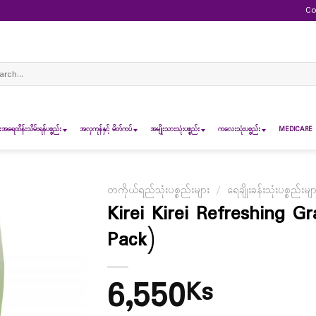
Co
ch
ရေထိန်းသိမ်းရန်ပစ္စည်း
အလှကုန်နှင့် မိတ်ကပ်
အမျိုးသားသုံးပစ္စည်း
ကလေးသုံးပစ္စည်း
MEDICARE 
တကိုယ်ရည်သုံးပစ္စည်းများ
/
ရေချိုးခန်းသုံးပစ္စည်းမျ
Kirei Kirei Refreshing G
Pack)
6,550
Ks