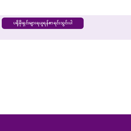
ပရိုမိုးရှင်းများရယူရန်စာရင်းသွင်းပါ