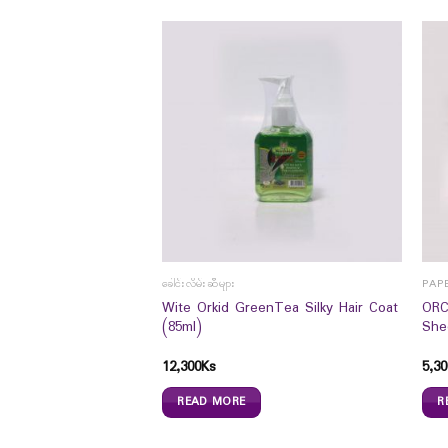
ခေါင်းလိမ်းဆီများ
PAP
Probiotics Dietary
Wite Orkid GreenTea Silky Hair Coat
ORC
`s) – အစာအိမ် နှင့် အူ
(85ml)
She
်ကျန်းမာစေဖို့
12,300
Ks
5,30
READ MORE
R