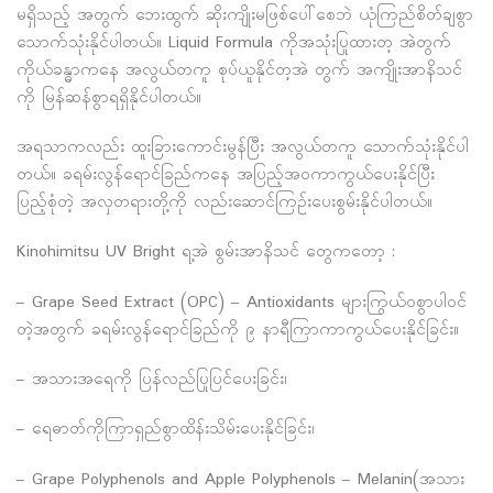
မရှိသည့် အတွက် ဘေးထွက် ဆိုးကျိုးမဖြစ်ပေါ်စေဘဲ ယုံကြည်စိတ်ချစွာ
သောက်သုံးနိုင်ပါတယ်။ Liquid Formula ကိုအသုံးပြုထားတ့ အဲတွက်
ကိုယ်ခန္ဓာကနေ အလွယ်တကူ စုပ်ယူနိုင်တ့အဲ တွက် အကျိုးအာနိသင်
ကို မြန်ဆန်စွာရရှိနိုင်ပါတယ်။
အရသာကလည်း ထူးခြားကောင်းမွန်ပြီး အလွယ်တကူ သောက်သုံးနိုင်ပါ
တယ်။ ခရမ်းလွန်ရောင်ခြည်ကနေ အပြည့်အဝကာကွယ်ပေးနိုင်ပြီး
ပြည့်စုံတဲ့ အလှတရားတို့ကို လည်းဆောင်ကြဉ်းပေးစွမ်းနိုင်ပါတယ်။
Kinohimitsu UV Bright ရ့အဲ စွမ်းအာနိသင် တွေကတော့ :
– Grape Seed Extract (OPC) – Antioxidants များကြွယ်ဝစွာပါဝင်
တဲ့အတွက် ခရမ်းလွန်ရောင်ခြည်ကို ၉ နာရီကြာကာကွယ်ပေးနိုင်ခြင်း။
– အသားအရေကို ပြန်လည်ပြုပြင်ပေးခြင်း၊
– ရေဓာတ်ကိုကြာရှည်စွာထိန်းသိမ်းပေးနိုင်ခြင်း၊
– Grape Polyphenols and Apple Polyphenols – Melanin(အသား