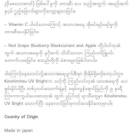
ညိုစေသောဓာတ်) ဖြစ်ပေါ်မှုကို တားဆီး ပေး သည့်အတွက် အမည်းစက်
နှင့မ် ှည့်ခြောက်များကိုလျော့ချပေးခြင်း။
– Vitamin C ပါဝင်သောကြောင့် အသားအရေ အိုမင်းရင့်ရော်မှုကို
တားဆီးပေးနိုင်ခြင်း။
– Red Grape Blueberry Blackcurrant and Apple တို့ပါဝင်တ့အဲ
တွက် အသားအရေကို နဂိုထက် သိသိသာသာ ကြည်လင်ဖြူဝင်း
တောက်ပစေခြင်း။ စသည်တို့ကို ခံစားရမှာဖြစ်ပါတယ်။
ဒါကြောင့်နေလောင်လို့အသားအရေပျက်စီးမှာ စိုးရိမ်ဖို့မလိုတော့ပါဘူး။
Kinohimitsu UV Brightက သင့်ကို ကြည်လင်တ့အဲ သားအရေကို ပေး
စွမ်းနိုင်ပါပြီ။ တစ်ပုလင်းသောက်ရုံနှင့် ခရမ်းလွန်ရောင်ခြည်ကို ၉ နာရီ
ကြာကာကွယ်ပေးထားတ့အဲ တွက် ပူပြင်းတဲ့ ရာသီတွေမှာ Kinohimitsu
UV Bright သောက်ပြီး နေလောင်ခြင်းမှကင်းဝေးနိုင်တော့မှာပါ။
Country of Origin
Made in japan