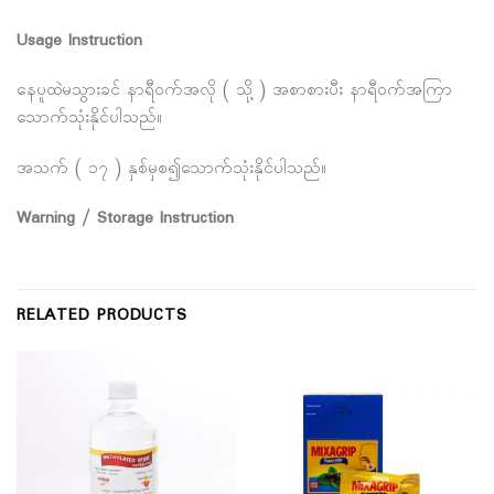
Usage Instruction
နေပူထဲမသွားခင် နာရီဝက်အလို ( သို့ ) အစာစားပီး နာရီဝက်အကြာ
သောက်သုံးနိုင်ပါသည်။
အသက် ( ၁၇ ) နှစ်မှစ၍သောက်သုံးနိုင်ပါသည်။
Warning / Storage Instruction
RELATED PRODUCTS