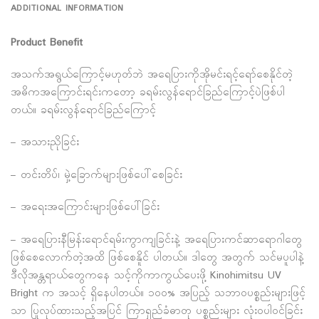
ADDITIONAL INFORMATION
Product Benefit
အသက်အရွယ်ကြောင့်မဟုတ်ဘဲ အရေပြားကိုအိုမင်းရင့်ရော်စေနိုင်တဲ့
အဓိကအကြောင်းရင်းကတော့ ခရမ်းလွန်ရောင်ခြည်ကြောင့်ပဲဖြစ်ပါ
တယ်။ ခရမ်းလွန်ရောင်ခြည်ကြောင့်
– အသားညိုခြင်း
– တင်းတိပ်၊ မှဲ့ခြောက်များဖြစ်ပေါ်စေခြင်း
– အရေးအကြောင်းများဖြစ်ပေါ်ခြင်း
– အရေပြားနီမြန်းရောင်ရမ်းကွာကျခြင်းနဲ့ အရေပြားကင်ဆာရောဂါတွေ
ဖြစ်စေလောက်တဲ့အထိ ဖြစ်စေနိူင် ပါတယ်။ ဒါတွေ အတွက် သင်မပူပါနဲ့
ဒီလိုအန္တရာယ်တွေကနေ သင့်ကိုကာကွယ်ပေးဖို့ Kinohimitsu UV
Bright က အသင့် ရှိနေပါတယ်။ ၁၀၀% အပြည့် သဘာဝပစ္စည်းများဖြင့်
သာ ပြုလုပ်ထားသည့်အပြင် ကြာရှည်ခံဓာတု ပစ္စည်းများ လုံးဝပါဝင်ခြင်း