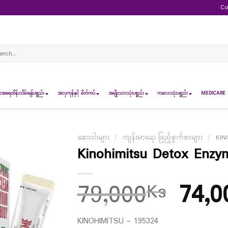
Co
ch
ရေထိန်းသိမ်းရန်ပစ္စည်း
အလှကုန်နှင့် မိတ်ကပ်
အမျိုးသားသုံးပစ္စည်း
ကလေးသုံးပစ္စည်း
MEDICARE 
ဆေးဝါးများ
/
ကျန်းမာရေး ဖြည့်စွက်စာများ
/
KIN
Kinohimitsu Detox Enzy
79,000
74,0
Ks
KINOHIMITSU – 195324