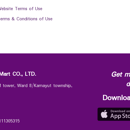
ebsite Terms of Use
erms & Conditions of Use
Get m
Mart CO., LTD.
d
 M tower, Ward 8/Kamayut township,
Downloa
111305315