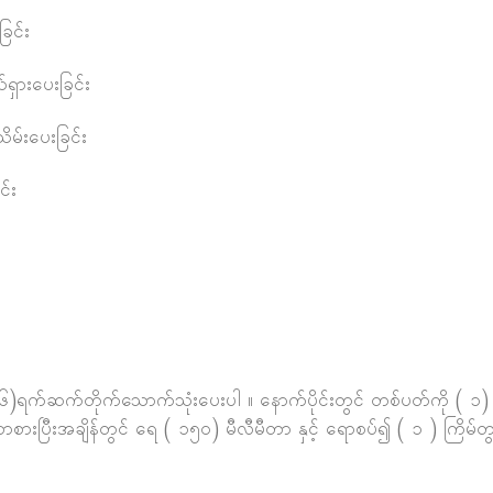
ြင်း
ရှားပေးခြင်း
ိမ်းပေးခြင်း
င်း
ရက်ဆက်တိုက်သောက်သုံးပေးပါ ။ နောက်ပိုင်းတွင် တစ်ပတ်ကို ( ၁) ထုတ
ာစားပြီးအချိန်တွင် ရေ ( ၁၅၀) မီလီမီတာ နှင့် ရောစပ်၍ ( ၁ ) ကြိမ်တ