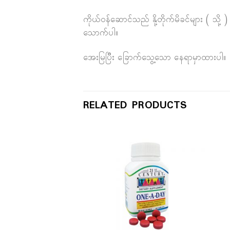
ကိုယ်ဝန်ဆောင်သည် နို့တိုက်မိခင်များ ( သို့
သောက်ပါ။
အေးမြပြီး ခြောက်သွေ့သော နေရာမှာထားပါ။
RELATED PRODUCTS