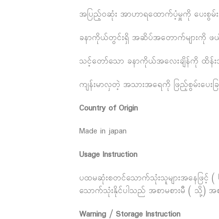
အပြည့်ဝဆုံး အာဟာရထောက်ပံ့မှူကို ပေးစွမ်းခ
ခနာကိုယ်တွင်းရှိ အဆိပ်အတောက်များကို ဖယ်
သင့်တော်သော ခနာကိုယ်အလေးချိန်ကို ထိန်းသ
ကျန်းမာလှတဲ့ အသားအရေကို ဖြည့်စွမ်းပေးခြ
Country of Origin
Made in japan
Usage Instruction
ပထမဆုံးစတင်သောက်သုံးသူများအနေဖြင့် ( ၆)
သောက်သုံးနိုင်ပါသည် အစာမစားမီ ( သို့) အစ
Warning / Storage Instruction