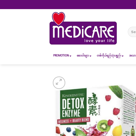
Skip
to
content
Sear
for:
PROMOTION
ဆေး၀ါးများ
တစ်ကိုယ်ရည်သုံးပစ္စည်း
အသားအ