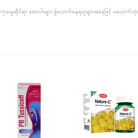
 ) ကုသမှုဆိုင်ရာ ဆေးဝါးများ စွဲသောက်နေရသူများအနေဖြင့် မသောက်သုံးမီ