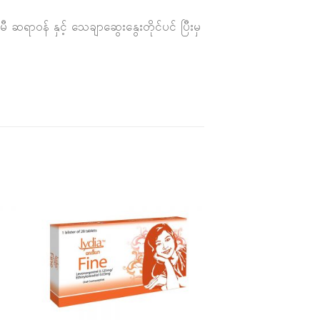
 ဆရာဝန် နှင့် သေချာဆွေးနွေးတိုင်ပင် ပြီးမှ