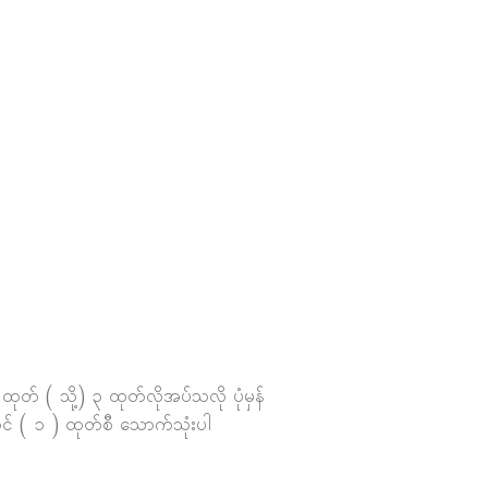
် ( သို့) ၃ ထုတ်လိုအပ်သလို ပုံမှန်
ွင် ( ၁ ) ထုတ်စီ သောက်သုံးပါ