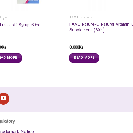
းများ
FAME ဆေးဝါးများ
FAME Nature-C Natural Vitamin 
Tussicoff Syrup 60ml
Supplement (60`s)
0
Ks
8,000
Ks
EAD MORE
READ MORE
gulatory
rademark Notice