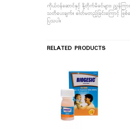
ကိုယ်ဝန်ဆောင်နှင့် နို့တိုက်မိခင်များ၊ ညွ
သတိပေးချက်။ ဓါတ်မတည့်ခြင်းကြောင့် ဖြစ်သော
ပြသပါ။
RELATED PRODUCTS