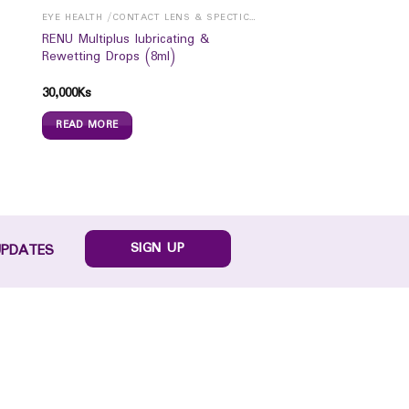
EYE HEALTH /CONTACT LENS & SPECTICALS
RENU Multiplus lubricating &
Rewetting Drops (8ml)
30,000
Ks
READ MORE
SIGN UP
UPDATES