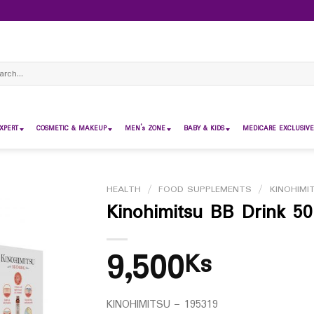
ch
XPERT
COSMETIC & MAKEUP
MEN’s ZONE
BABY & KIDS
MEDICARE EXCLUSIVE
HEALTH
/
FOOD SUPPLEMENTS
/
KINOHIMI
Kinohimitsu BB Drink 50
9,500
Ks
KINOHIMITSU – 195319