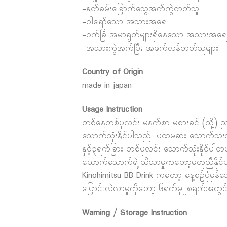
-နှုတ်ခမ်းခြောက်သွေ့အက်ကွဲတတ်သူ
-ဝါရော်သော အသားအရေ
-ဝက်ခြံ အမာရွတ်များရှိနေသော အသားအရေ ရ
-အသားကွဲအက်ပြီး အဖက်လန်တတ်သူများ
Country of Origin
made in japan
Usage Instruction
တစ်နေ့တစ်ပုလင်း မနက်စာ မစားခင် (သို့) ညအ
သောက်သုံးနိုင်ပါသည်။ ပထမဆုံး သောက်သု
နှင့်၃ရက်ခြား တစ်ပုလင်း သောက်သုံးနိုင
ယောက်သောက်ရဲ့ သိသာမှုကတော့မတူညီနိုင်ပါ
Kinohimitsu BB Drink ကတော့ နေ့စဉ်ပုံမှ
ပြောင်းလဲလာမှုကိုတော့ ၆ရက်မှ၂၈ရက်အတွင်းသ
Warning / Storage Instruction