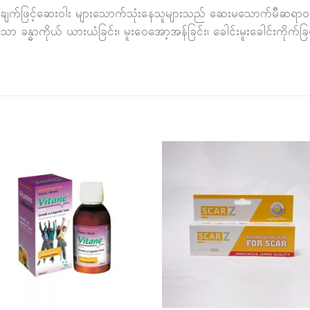
ှန်ကြားချက်ဖြင့်ဆေးဝါး များသောက်သုံးနေသူများသည် ဆေးမသောက်မီဆရာဝန်
 ခန္ဓာကိုယ် ယားယံခြင်း၊ မူးဝေအော့အန်ခြင်း၊ ခေါင်းမူးခေါင်းကိုက်ခြင