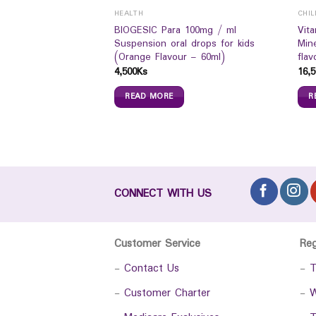
HEALTH
BIOGESIC Para 100mg / ml
Vita
 Plaster 20`s`S
Suspension oral drops for kids
Min
(Orange Flavour – 60ml)
flav
4,500
Ks
16,5
READ MORE
R
CONNECT WITH US
Customer Service
Re
-
Contact Us
-
T
-
Customer Charter
-
W