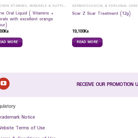
CHILDREN VITAMINS, MINERALS & SUPPLEMENTS
DERMATOLOGICAL & PERSONAL CARE
ne Oral Liquid ( Vitamins +
Scar Z Scar Treatment (12g)
erals with excellent orange
our)
00
Ks
19,100
Ks
EAD MORE
READ MORE
RECEIVE OUR PROMOTION 
gulatory
rademark Notice
ebsite Terms of Use