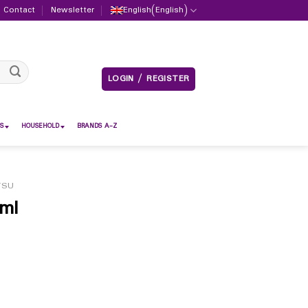
Contact
Newsletter
English
(
English
)
LOGIN / REGISTER
S
HOUSEHOLD
BRANDS A-Z
TSU
ml