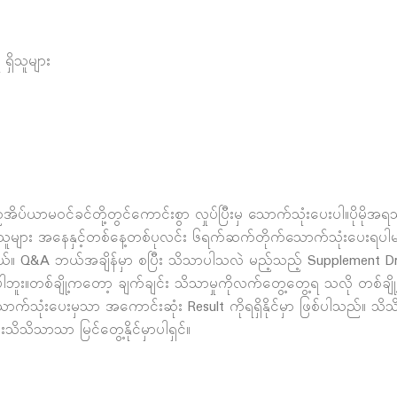
ှိသူများ
ိပ်ယာမဝင်ခင်တို့တွင်ကောင်းစွာ လှုပ်ပြီးမှ သောက်သုံးပေးပါ။ပိုမိ
ံးသူများ အနေနှင့်တစ်နေ့တစ်ပုလင်း ၆ရက်ဆက်တိုက်သောက်သုံးပေးရ
်ပါတယ်။ Q&A ဘယ်အချိန်မှာ စပြီး သိသာပါသလဲ မည့်သည့် Supplement
ဘူး။တစ်ချို့ကတော့ ချက်ချင်း သိသာမှုကိုလက်တွေ့တွေ့ရ သလို တစ်ခ
န်သောက်သုံးပေးမှသာ အကောင်းဆုံး Result ကိုရရှိနိုင်မှာ ဖြစ်ပါသ
ိသိသာသာ မြင်တွေ့နိုင်မှာပါရှင်။