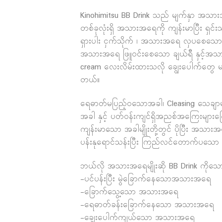
Kinohimitsu BB Drink သည် မျက်နှာ အသား
တစ်ခုလုံးရှိ အသားအရေကို ကျန်းမာပြီး ရှ
ရှားပါး ငှက်သိုက် ၊ အသားအရေ လှပစေသော
အသားအရေ ဖြူဝင်းစေသော ချယ်ရီ နှင့်အသားအ
cream လေးလိမ်းထားသလို ချွေးပေါက်တွေ မ
တယ်။
ရေဓာတ်မပြည့်ဝသောအခါ၊ Cleasing သေချာမလု
အခါ နှင့် ပတ်ဝန်းကျင်ရှိအညစ်အကြေးများ
ကျန်းမာသော အခါမျိုးတို့တွင် ပိုပြီး အသားအရ
ပန်းနုရောင်သန်းပြီး ကြည်လင်တောက်ပသော 
ဘယ်လို အသားအရေမျိုးဆို BB Drink ကိုသေ
-ပင်ပန်းပြီး မွဲခြောက်နေသောအသားအရေ
-ခြောက်သွေ့သော အသားအရေ
-ရေဓာတ်ခန်းခြောက်နေသော အသားအရေ
-ချွေးပေါက်ကျယ်သော အသားအရေ