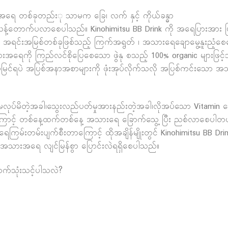
အရေ တစ်ခုတည်းု သာမက ခြေ၊ လက် နှင့် ကိုယ်ခန္ဓာ
င်းသန့်တောက်ပလာစေပါသည်။ Kinohimitsu BB Drink ကို အရေပြားအား
 အရင်းအမြစ်တစ်ခုဖြစ်သည့် ကြက်အရွတ် ၊ အသားရေချောမွေ့နူးညံ့စ
ရေကို ကြည်လင်စိုပြေစေသော ဖွဲနု စသည့် 100% organic များဖြင့်သ
မြင်ရပဲ အပြစ်အနာအစာများကို ဖုံးအုပ်လိုက်သလို အပြစ်ကင်းသော 
ပ်မိတဲ့အခါ၊သွေးလည်ပတ်မှုအားနည်းတဲ့အခါ၊လိုအပ်သော Vitamin တွေ မ
ကြောင့် တစ်နေ့ထက်တစ်နေ့ အသားရေ ခြောက်သွေ့ ပြီး ညစ်လာစေပါတယ်။
ေကြမ်းတမ်းပျက်စီးတာကြောင့် ထိုအချိန်မျိုးတွင် Kinohimitsu BB Drink
အသားအရေ လျင်မြန်စွာ ပြောင်းလဲရရှိစေပါသည်။
ာက်သုံးသင့်ပါသလဲ?