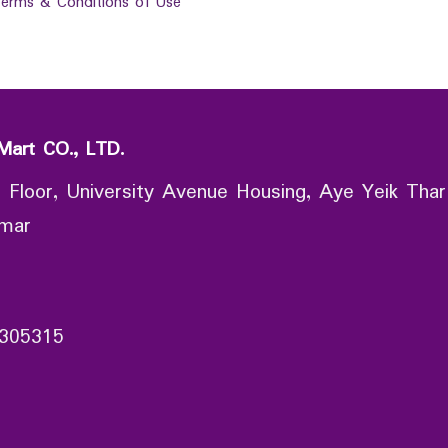
erms & Conditions of Use
Mart CO., LTD.
 Floor, University Avenue Housing, Aye Yeik Thar
nmar
305315