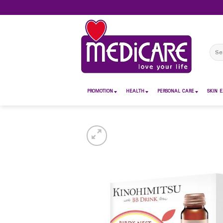
Skip
to
content
Sear
for:
PROMOTION
HEALTH
PERSONAL CARE
SKIN E