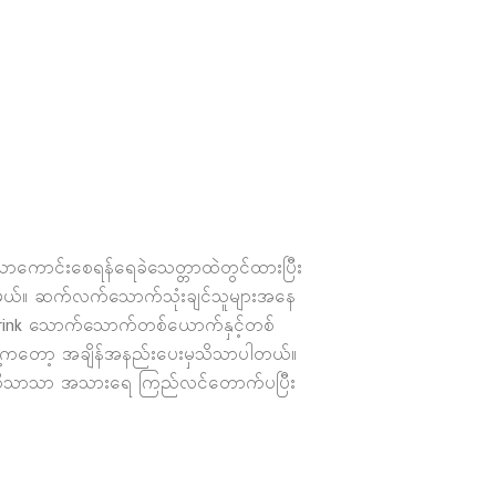
ုအရသာကောင်းစေရန်ရေခဲသေတ္တာထဲတွင်ထားပြီး
ပါမယ်။ ဆက်လက်သောက်သုံးချင်သူများအနေ
 Drink သောက်သောက်တစ်ယောက်နှင့်တစ်
ျို့ကတော့ အချိန်အနည်းပေးမှသိသာပါတယ်။
ည်။ သိသိသာသာ အသားရေ ကြည်လင်တောက်ပပြီး