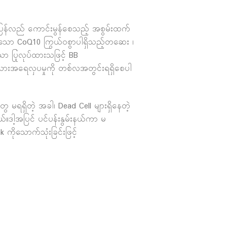
 ပြန်လည် ကောင်းမွန်စေသည့် အစွမ်းထက်
ေသော CoQ10 ကြွယ်ဝစွာပါရှိသည့်တဆေး ၊
ာ ပြုလုပ်ထားသဖြင့် BB
အသားအရေလှပမှုကို တစ်လအတွင်းရရှိစေပါ
ရရှိတဲ့ အခါ၊ Dead Cell များရှိနေတဲ့
ဒါ့အပြင် ပင်ပန်းနွမ်းနယ်ကာ မ
 ကိုသောက်သုံးခြင်းဖြင့်