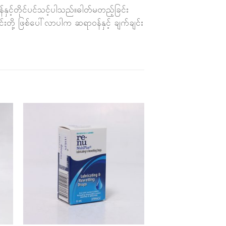
နှင့်တိုင်ပင်သင့်ပါသည်။ဓါတ်မတည့်ခြင်း
်းတို့ ဖြစ်ပေါ်လာပါက ဆရာဝန်နှင့် ချက်ချင်း