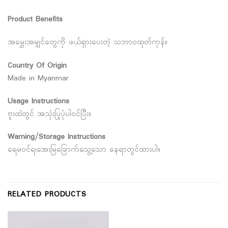
Product Benefits
အမွှေးအမျှင်တွေကို ဖယ်ရှားပေးတဲ့ သဘာဝထုတ်ကုန်။
Country Of Origin
Made in Myanmar
Usage Instructions
ဗူးထဲတွင် အသုံးပြုပုံပါဝင်ပြီး။
Warning/Storage Instructions
ရေမဝင်ရ၊အေးမြခြောက်သွေ့သော နေရာတွင်ထားပါ။
RELATED PRODUCTS