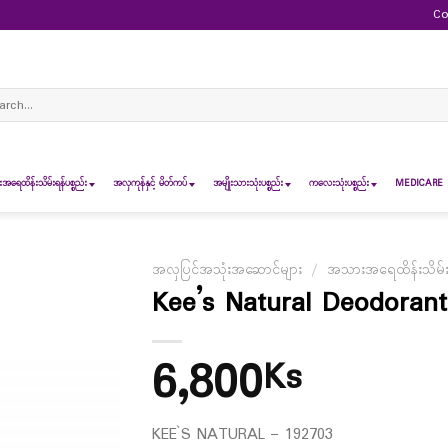
Co
ch
ရေထိန်းသိမ်းရန်ပစ္စည်း
အလှကုန်နှင့် မိတ်ကပ်
အမျိုးသားသုံးပစ္စည်း
ကလေးသုံးပစ္စည်း
MEDICARE 
အလှပြင်အသုံးအဆောင်များ
/
အသားအရေထိန်းသိမ်းရန
Kee’s Natural Deodorant
6,800
Ks
KEE`S NATURAL – 192703