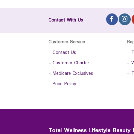
Contact With Us
Customer Service
Re
-
Contact Us
-
T
-
Customer Charter
-
W
-
Medicare Exclusives
-
T
-
Price Policy
Total Wellness Lifestyle Beauty 