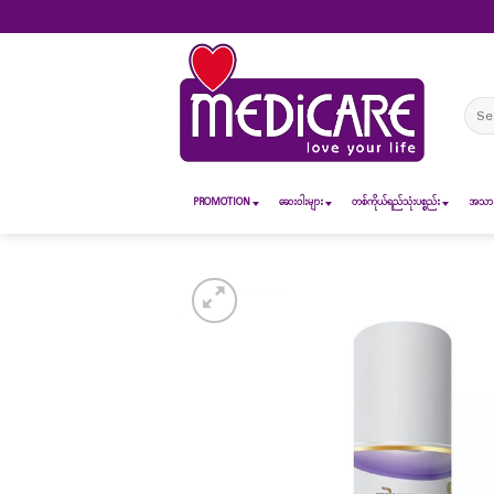
Skip
to
content
Sear
for:
PROMOTION
ဆေး၀ါးများ
တစ်ကိုယ်ရည်သုံးပစ္စည်း
အသားအ