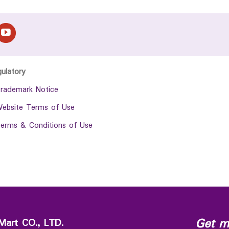
gulatory
rademark Notice
ebsite Terms of Use
erms & Conditions of Use
Get m
Mart CO., LTD.