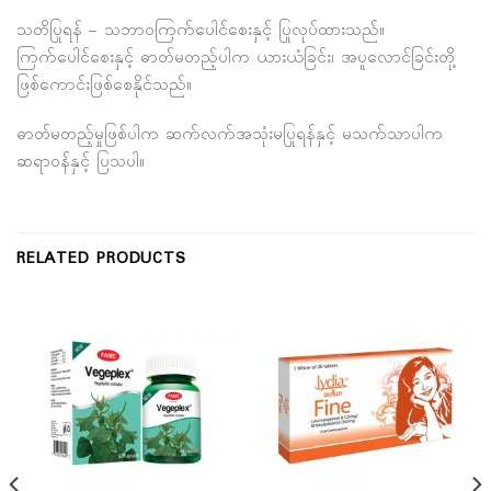
သတိပြုရန် – သဘာဝကြက်ပေါင်စေးနှင့် ပြုလုပ်ထားသည်။
ကြက်ပေါင်စေးနှင့် ဓာတ်မတည့်ပါက ယားယံခြင်း၊ အပူလောင်ခြင်းတို့
ဖြစ်ကောင်းဖြစ်စေနိုင်သည်။
ဓာတ်မတည့်မှုဖြစ်ပါက ဆက်လက်အသုံးမပြုရန်နှင့် မသက်သာပါက
ဆရာဝန်နှင့် ပြသပါ။
RELATED PRODUCTS