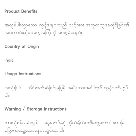
Product Benefits
အလွန်ပါးလွှာသော ကွန်ဒုံးများသည် သင့်အား အတူတကွနေထိုင်ခြင်း၏
အကောင်းဆုံးအတွေ့အကြုံကို ပေးစွမ်းသည်။
Country of Origin
India
Usage Instructions
အသုံးပြုပုံ – လိင်ဆက်ဆံခြင်းမပြုမီ အမျိုးသားအင်္ဂါတွင် ကွန်ဒုံးကို စွပ်
ပါ။
Warning / Storage instructions
ထားသိုရန်လမ်းညွှန် – နေရောင်နှင့် တိုက်ရိုက်မထိတွေ့သော/ အေးမြ
ခြောက်သွေ့သောနေရာတွင်ထားပါ။