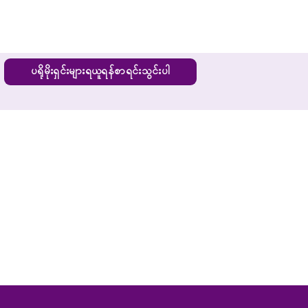
ပရိုမိုးရှင်းများရယူရန်စာရင်းသွင်းပါ