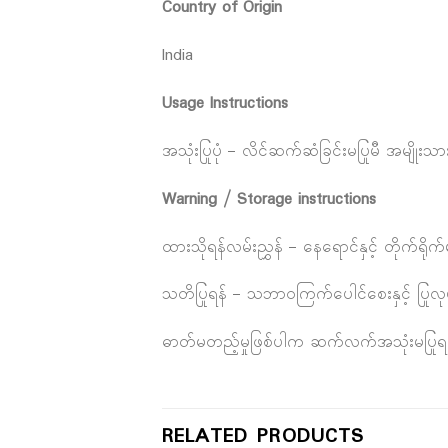
Country of Origin
India
Usage Instructions
အသုံးပြုပုံ – လိင်ဆက်ဆံခြင်းမပြုမီ အမျိုးသားအင
Warning / Storage instructions
ထားသိုရန်လမ်းညွှန် – နေရောင်နှင့် တိုက်
သတိပြုရန် – သဘာဝကြက်ပေါင်စေးနှင့် ပြုလု
ဓာတ်မတည့်မှုဖြစ်ပါက ဆက်လက်အသုံးမပြုရန
RELATED PRODUCTS