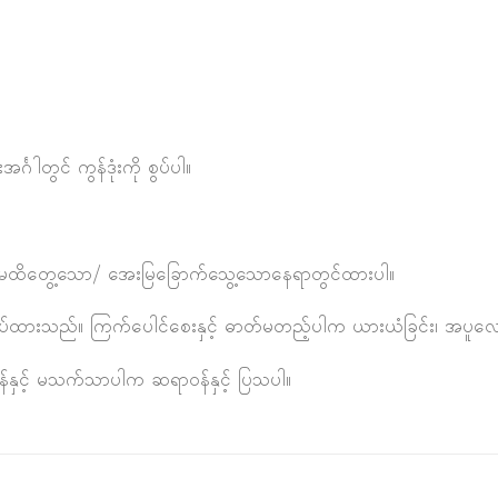
်္ဂါတွင် ကွန်ဒုံးကို စွပ်ပါ။
ရိုက်မထိတွေ့သော/ အေးမြခြောက်သွေ့သောနေရာတွင်ထားပါ။
ပ်ထားသည်။ ကြက်ပေါင်စေးနှင့် ဓာတ်မတည့်ပါက ယားယံခြင်း၊ အပူလောင်ခ
်နှင့် မသက်သာပါက ဆရာဝန်နှင့် ပြသပါ။