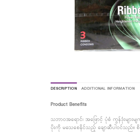
DESCRIPTION
ADDITIONAL INFORMATION
Product Benefits
သဘာဝအရောင်၊ အဖြောင့် ပုံစံ ကွန်ဒုံးများ
ပိုးကို မသေစေနိင်သည့် ချောဆီပါဝင်သည်။ စိတ်လှ