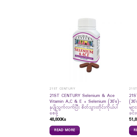
21ST CENTURY
21S
21ST CENTURY Selenium & Ace
21S
Vitamin A,C & E + Selenium (30`s)-
(30
နုပျိုသွက်လက်ပြီး စိတ်သွားတိုင်းကိုယ်ပါ
များ
aler Systemic
စေဖို့
ခင်းက
ealing (60`s)
48,800
Ks
51,8
READ MORE
R
Ks