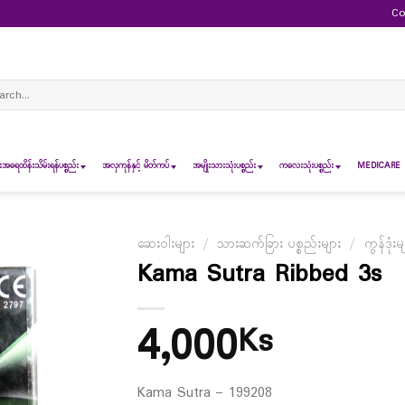
Co
ch
ရေထိန်းသိမ်းရန်ပစ္စည်း
အလှကုန်နှင့် မိတ်ကပ်
အမျိုးသားသုံးပစ္စည်း
ကလေးသုံးပစ္စည်း
MEDICARE 
ဆေးဝါးများ
/
သားဆက်ခြား ပစ္စည်းများ
/
ကွန်ဒုံးမ
Kama Sutra Ribbed 3s
4,000
Ks
Kama Sutra – 199208