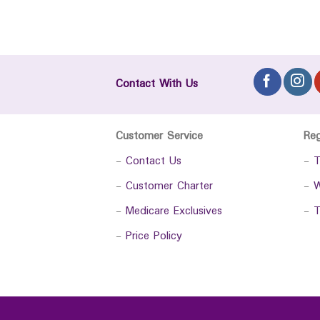
Contact With Us
Customer Service
Re
-
Contact Us
-
T
-
Customer Charter
-
W
-
Medicare Exclusives
-
T
-
Price Policy