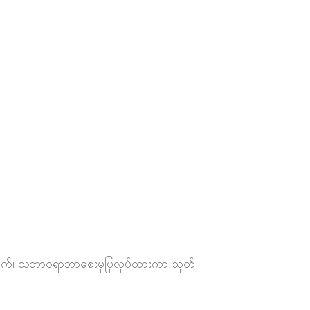
့ပျောက်၊ သဘာဝရာဘာစေးမှပြုလုပ်ထားကာ သုတ်