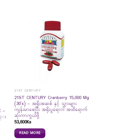
21ST CENTURY
21ST CENTURY Cranberry 15,000 Mg
(30`s) – အရိုးအဆစ် နှင့် သွားများ
ကျန်းမာစေပြီး အရိုးပွရောဂါ အထိရောက်
C –
ဆုံးကာကွယ်ဖို့
င္း
53,800
Ks
READ MORE