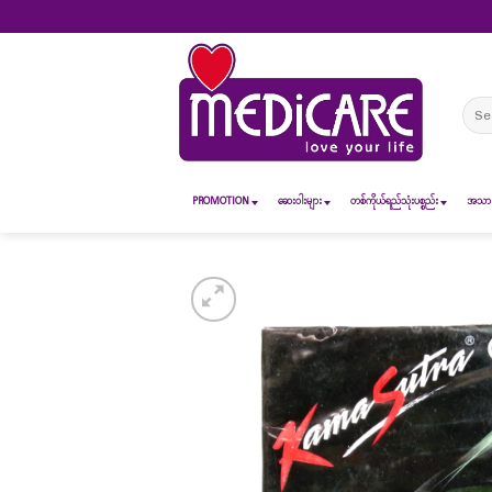
Skip
to
content
Sear
for:
PROMOTION
ဆေး၀ါးများ
တစ်ကိုယ်ရည်သုံးပစ္စည်း
အသားအ