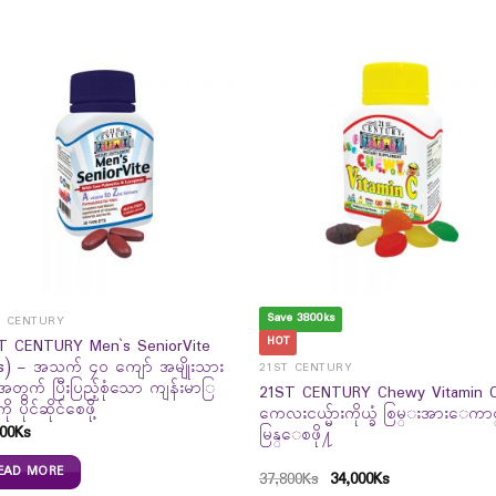
Save 3800ks
T CENTURY
HOT
T CENTURY Men`s SeniorVite
`s) – အသက် ၄၀ ကျော် အမျိုးသား
21ST CENTURY
အတွက် ပြီးပြည့်စုံသော ကျန်းမာြ
21ST CENTURY Chewy Vitamin 
ို ပိုင်ဆိုင်စေဖို့
ကေလးငယ္မ်ားကိုယ္ခံ စြမ္းအားေကာ
00
Ks
မြန္ေစဖို႔
EAD MORE
37,800
Ks
34,000
Ks