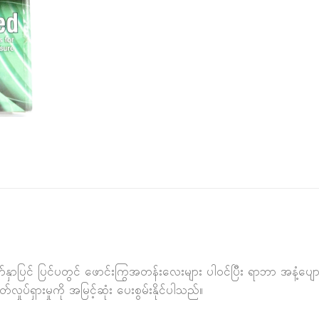
မျက်နှာပြင် ပြင်ပတွင် ဖောင်းကြွအတန်းလေးများ ပါဝင်ပြီး ရာဘာ အနံ
ုပ်ရှားမှုကို အမြင့်ဆုံး ပေးစွမ်းနိုင်ပါသည်။