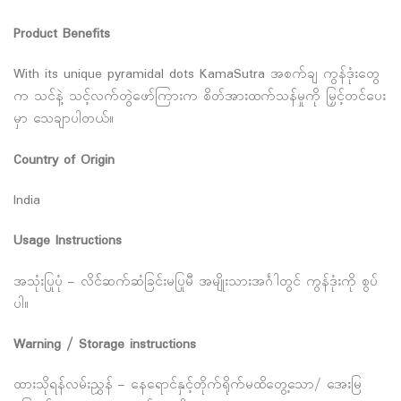
Product Benefits
With its unique pyramidal dots KamaSutra အစက်ချ ကွန်ဒုံးတွေ
က သင်နဲ့ သင့်လက်တွဲဖော်ကြားက စိတ်အားထက်သန်မှုကို မြှင့်တင်ပေး
မှာ သေချာပါတယ်။
Country of Origin
India
Usage Instructions
အသုံးပြုပုံ – လိင်ဆက်ဆံခြင်းမပြုမီ အမျိုးသားအင်္ဂါတွင် ကွန်ဒုံးကို စွပ်
ပါ။
Warning / Storage instructions
ထားသိုရန်လမ်းညွှန် – နေရောင်နှင့်တိုက်ရိုက်မထိတွေ့သော/ အေးမြ