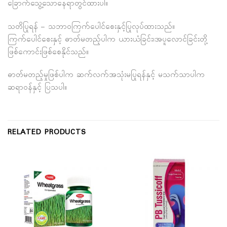
ခြောက်သွေ့သောနေရာတွင်ထားပါ။
သတိပြုရန် – သဘာဝကြက်ပေါင်စေးနှင့်ပြုလုပ်ထားသည်။
ကြက်ပေါင်စေးနှင့် ဓာတ်မတည့်ပါက ယားယံခြင်း၊အပူလောင်ခြင်းတို့
ဖြစ်ကောင်းဖြစ်စေနိုင်သည်။
ဓာတ်မတည့်မှုဖြစ်ပါက ဆက်လက်အသုံးမပြုရန်နှင့် မသက်သာပါက
ဆရာဝန်နှင့် ပြသပါ။
RELATED PRODUCTS