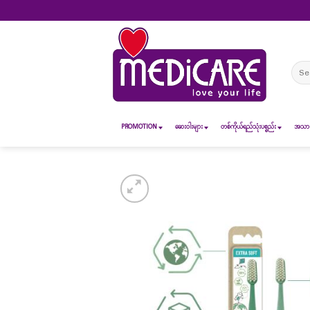
Skip
to
content
Sear
for:
PROMOTION
ဆေး၀ါးများ
တစ်ကိုယ်ရည်သုံးပစ္စည်း
အသားအ