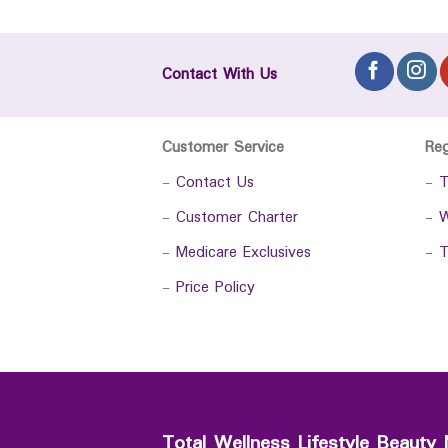
Contact With Us
Customer Service
Re
-
Contact Us
-
T
-
Customer Charter
-
W
-
Medicare Exclusives
-
T
-
Price Policy
Total Wellness Lifestyle Beauty 