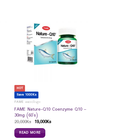
HOT
Save 1000Ks
FAME ဆေးဝါးများ
FAME Nature-Q10 Coenzyme Q10 –
30mg (60`s)
20,000
Ks
19,000
Ks
READ MORE