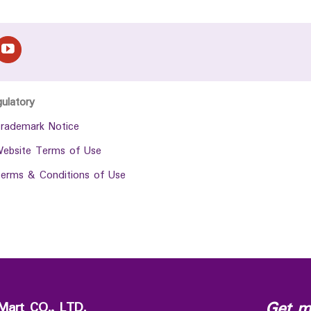
gulatory
rademark Notice
ebsite Terms of Use
erms & Conditions of Use
Get m
Mart CO., LTD.