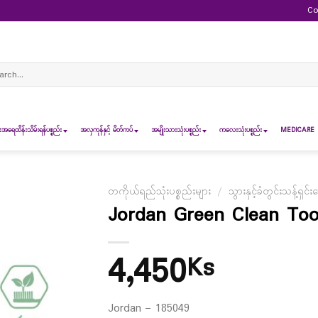
Co
ch
ရေထိန်းသိမ်းရန်ပစ္စည်း
အလှကုန်နှင့် မိတ်ကပ်
အမျိုးသားသုံးပစ္စည်း
ကလေးသုံးပစ္စည်း
MEDICARE 
တကိုယ်ရည်သုံးပစ္စည်းများ
/
သွားနှင့်ခံတွင်းသန့်ရှင်း
Jordan Green Clean Too
4,450
Ks
Jordan – 185049