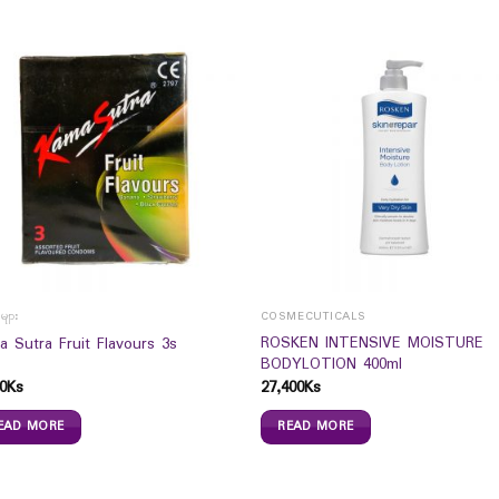
းများ
COSMECUTICALS
ROSKEN INTENSIVE MOISTURE
a Sutra Fruit Flavours 3s
BODYLOTION 400ml
0
Ks
27,400
Ks
EAD MORE
READ MORE