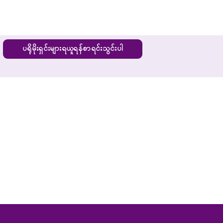
ပရိုမိုးရှင်းများရယူရန်စာရင်းသွင်းပါ