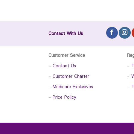
Contact With Us
Customer Service
Re
-
Contact Us
-
T
-
Customer Charter
-
W
-
Medicare Exclusives
-
T
-
Price Policy