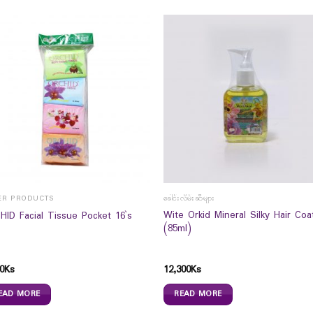
ER PRODUCTS
ခေါင်းလိမ်းဆီများ
Wite Orkid Mineral Silky Hair Coa
HID Facial Tissue Pocket 16`s
(85ml)
0
Ks
12,300
Ks
EAD MORE
READ MORE