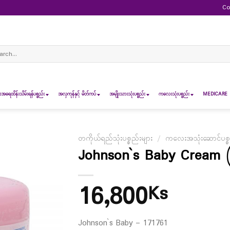
Co
ch
ရေထိန်းသိမ်းရန်ပစ္စည်း
အလှကုန်နှင့် မိတ်ကပ်
အမျိုးသားသုံးပစ္စည်း
ကလေးသုံးပစ္စည်း
MEDICARE 
တကိုယ်ရည်သုံးပစ္စည်းများ
/
ကလေးအသုံးဆောင်ပစ္စ
Johnson`s Baby Cream 
16,800
Ks
Johnson`s Baby – 171761