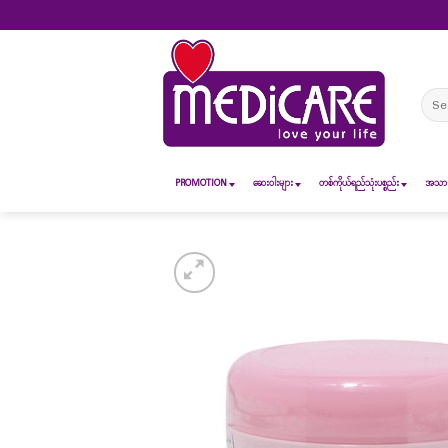
Skip
to
content
Sear
for:
PROMOTION
ဆေး၀ါးများ
တစ်ကိုယ်ရည်သုံးပစ္စည်း
အသားအ