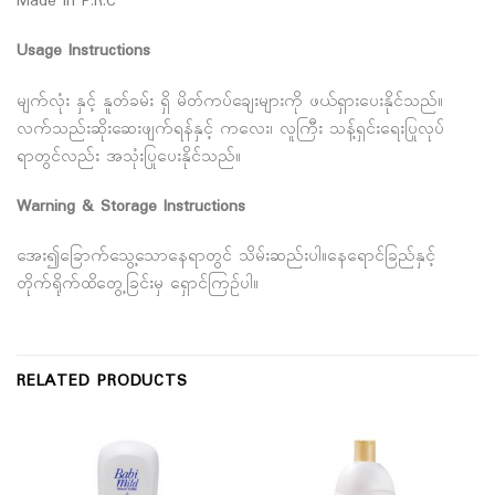
Made in P.R.C
Usage Instructions
မျက်လုံး နှင့် နူတ်ခမ်း ရှိ မိတ်ကပ်ချေးများကို ဖယ်ရှားပေးနိုင်သည်။
လက်သည်းဆိုးဆေးဖျက်ရန်နှင့် ကလေး၊ လူကြီး သန့်ရှင်းရေးပြုလုပ်
ရာတွင်လည်း အသုံးပြုပေးနိုင်သည်။
Warning & Storage Instructions
အေး၍ခြောက်သွေ့သောနေရာတွင် သိမ်းဆည်းပါ။နေရောင်ခြည်နှင့်
တိုက်ရိုက်ထိတွေ့ခြင်းမှ ရှောင်ကြဉ်ပါ။
RELATED PRODUCTS