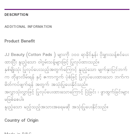
DESCRIPTION
ADDITIONAL INFORMATION
Product Benefit
JJ Beauty (Cotton Pads ) များကို ၁၀၀ ရာခိုင်နူန်း ပိုးမွှားသန့်စင်ပေး
ထားပြီး နူးညံ့သော ဝါဂွမ်းသန့်များဖြင့် ပြုလုပ်ထားသည်။
နှစ်မျိုးသုံး ပြုလုပ်ပေးသည့်အတွက်ကြောင့် နူးညံ့သော မျက်နှာပြင်ဘက်
က တိုနာလိမ်းရန် နှင့် ဇကာကွက် ပုံစံဖြင့် ပြုလုပ်ပေးထားသော ဘက်က
မိတ်ကပ်ဖျက်ရန် အတွက် အသုံးပြုပေးနိုင်သည်။
အလွှာသုံးလွှာဖြင့် ပြုလုပ်ပေးထားသောကြောင့် ပြဲခြင်း ၊ ဖွာထွက်ခြင်းများ
မဖြစ်စေပါ။
နူးညံ့သော မည့်သည့်အသားအရေမဆို အသုံးပြုပေးနိုင်သည်။
Country of Origin