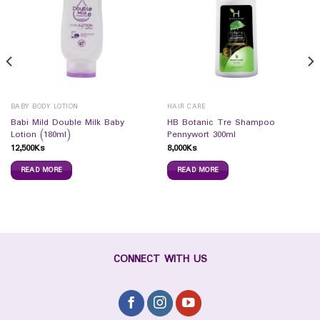
BABY BODY LOTION
HAIR CARE
Babi Mild Double Milk Baby
HB Botanic Tre Shampoo
Lotion (180ml)
Pennywort 300ml
12,500
Ks
8,000
Ks
READ MORE
READ MORE
CONNECT WITH US