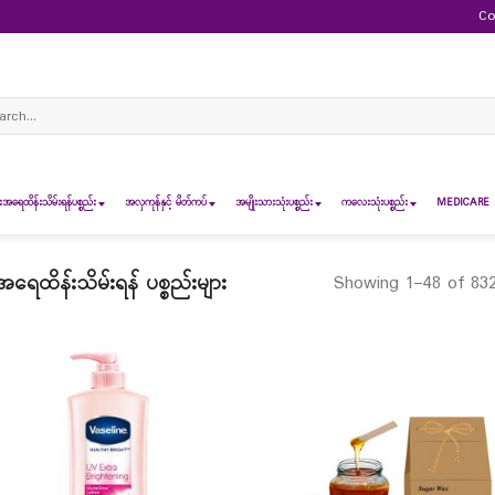
Co
ch
ရေထိန်းသိမ်းရန်ပစ္စည်း
အလှကုန်နှင့် မိတ်ကပ်
အမျိုးသားသုံးပစ္စည်း
ကလေးသုံးပစ္စည်း
MEDICARE 
ထိန်းသိမ်းရန် ပစ္စည်းများ
Showing 1–48 of 832