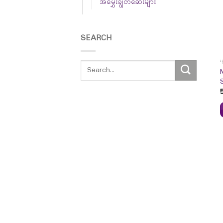
အမွှေးချွတ်ဆေးများ
SEARCH