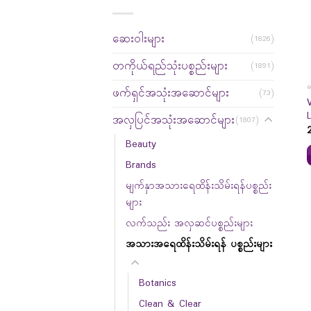
ဆေးဝါးများ
(1826)
တကိုယ်ရည်သုံးပစ္စည်းများ
(1891)
ခ
ဖက်ရှင်အသုံးအဆောင်များ
(73)
အလှပြင်အသုံးအဆောင်များ
(1807)
Beauty
Brands
မျက်နှာအသားရေထိန်းသိမ်းရန်ပစ္စည်း
များ
လက်သည်း အလှဆင်ပစ္စည်းများ
အသားအရေထိန်းသိမ်းရန် ပစ္စည်းများ
Botanics
Clean & Clear