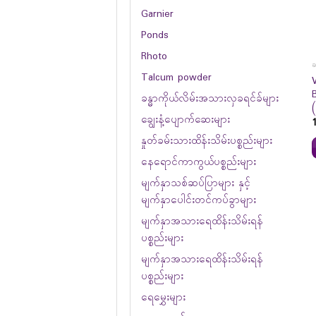
Garnier
Ponds
Rhoto
ခ
Talcum powder
ခန္ဓာကိုယ်လိမ်းအသားလှခရင်ခ်များ
ချွေးနံ့ပျောက်ဆေးများ
နှုတ်ခမ်းသားထိန်းသိမ်းပစ္စည်းများ
နေရောင်ကာကွယ်ပစ္စည်းများ
မျက်နှာသစ်ဆပ်ပြာများ နှင့်
မျက်နှာပေါင်းတင်ကပ်ခွာများ
မျက်နှာအသားရေထိန်းသိမ်းရန်
ပစ္စည်းများ
မျက်နှာအသားရေထိန်းသိမ်းရန်
ပစ္စည်းများ
ရေမွှေးများ