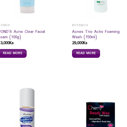
PONDS
BOTANICS
POND`S Acne Clear Facial
Acnes Trio Activ Foaming
Foam (100g)
Wash (150ml)
13,000
Ks
29,000
Ks
READ MORE
READ MORE