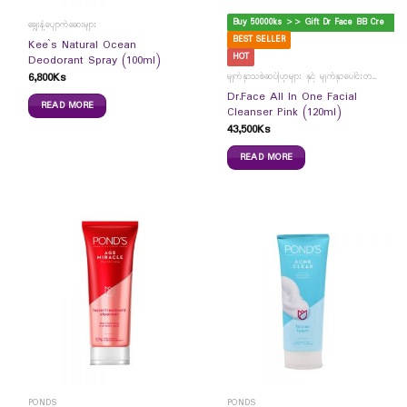
B
uy 50000ks >> Gift Dr Face BB Cream
ချွေးနံ့ပျောက်ဆေးများ
BEST SELLER
Kee`s Natural Ocean
HOT
Deodorant Spray (100ml)
6,800
Ks
မျက်နှာသစ်ဆပ်ပြာများ နှင့် မျက်နှာပေါင်းတင်ကပ်ခွာများ
Dr.Face All In One Facial
READ MORE
Cleanser Pink (120ml)
43,500
Ks
READ MORE
PONDS
PONDS