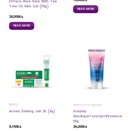
18,900
Ks
Dr.Face Aloe Vera With Tea
Tree Oil Skin Gel (50g)
READ MORE
28,500
Ks
READ MORE
RHOTO
နေရောင်ကာကွယ်ပစ္စည်းများ
Sunplay
Acnes Sealing Jell 3S (9g)
SkinAquaToneUpUVEssence
50g
8,150
Ks
34,200
Ks