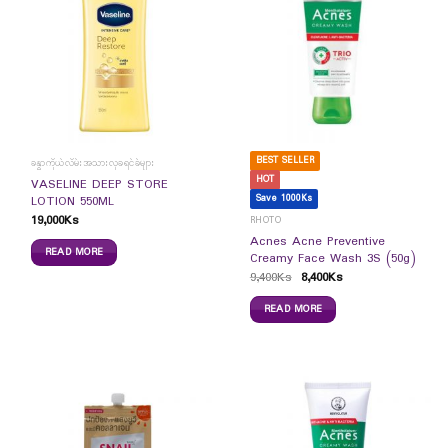
BEST SELLER
ခန္ဓာကိုယ်လိမ်းအသားလှခရင်ခ်များ
HOT
VASELINE DEEP STORE
Save 1000Ks
LOTION 550ML
19,000
Ks
RHOTO
Acnes Acne Preventive
READ MORE
Creamy Face Wash 3S (50g)
9,400
Ks
8,400
Ks
READ MORE