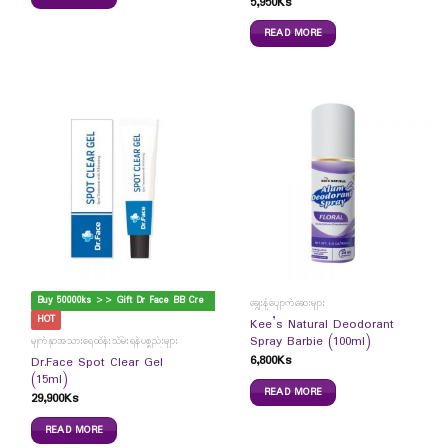
5,950
Ks
READ MORE
B
uy 50000ks >> Gift Dr Face BB Cream
ချွေးနံ့ပျောက်ဆေးများ
HOT
Kee’s Natural Deodorant
Spray Barbie (100ml)
မျက်နှာအသားရေထိန်းသိမ်းရန်ပစ္စည်းများ
6,800
Ks
Dr.Face Spot Clear Gel
(15ml)
READ MORE
29,900
Ks
READ MORE