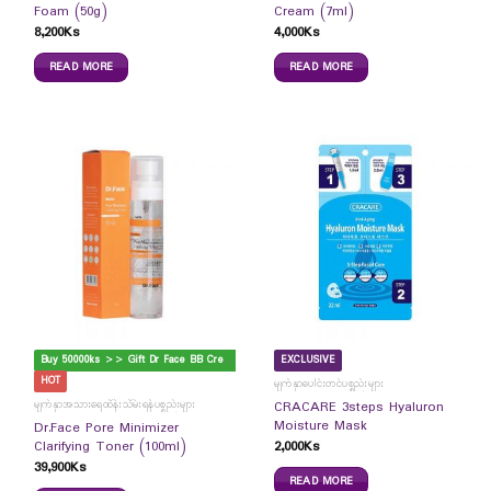
Foam (50g)
Cream (7ml)
8,200
Ks
4,000
Ks
READ MORE
READ MORE
B
uy 50000ks >> Gift Dr Face BB Cream
EXCLUSIVE
HOT
မျက်နှာပေါင်းတင်ပစ္စည်းများ
မျက်နှာအသားရေထိန်းသိမ်းရန်ပစ္စည်းများ
CRACARE 3steps Hyaluron
Moisture Mask
Dr.Face Pore Minimizer
2,000
Ks
Clarifying Toner (100ml)
39,900
Ks
READ MORE