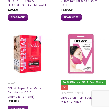
MEDICARE PENCIAL
Jigott Natural Cica Serum
PERFUME SPRAY 8ML -WHIT
50ml
3,750
Ks
19,800
Ks
READ MORE
READ MORE
B
uy 50000ks >> Gift Dr Face BB Cream
BELLA
HOT
BELLA Super Star Matte
Foundation GB10
မျက်နှာပေါင်းတင်ပစ္စည်းများ
Champagne (15ml)
Dr.Face Chin Lift Sculpting
32,000
Ks
Mask (V Mask)
READ MORE