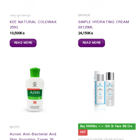
အမွှေးချွတ်ဆေးများ
BRANDS
KEE NATURAL COLDWAX
SIMPLE HYDRATING CREAM
250G
6X125ML
10,500
Ks
24,150
Ks
READ MORE
READ MORE
B
uy 50000ks >> Gift Dr Face BB Cream
RHOTO
HOT
Acnes Anti-Bacterial And
Skin Soooting Toner 3S
မျက်နှာအသားရေထိန်းသိမ်းရန်ပစ္စည်းများ