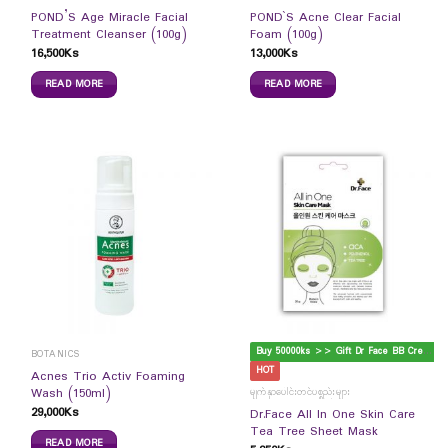
POND’S Age Miracle Facial
POND`S Acne Clear Facial
Treatment Cleanser (100g)
Foam (100g)
16,500
Ks
13,000
Ks
READ MORE
READ MORE
B
uy 50000ks >> Gift Dr Face BB Cream
BOTANICS
HOT
Acnes Trio Activ Foaming
Wash (150ml)
မျက်နှာပေါင်းတင်ပစ္စည်းများ
29,000
Ks
Dr.Face All In One Skin Care
Tea Tree Sheet Mask
READ MORE