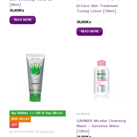
(90ml)
Dr.Face Skin Treatment
30,400
Ks
Toning Lotion (100ml)
READ MORE
39,900
Ks
READ MORE
B
uy 50000ks >> Gift Dr Face BB Cream
GARNIER
BEST SELLER
GARNIER Micellar Cleansing
HOT
Water – Sensitive Water
(125ml)
မျက်နှာအသားရေထိန်းသိမ်းရန်ပစ္စည်းများ