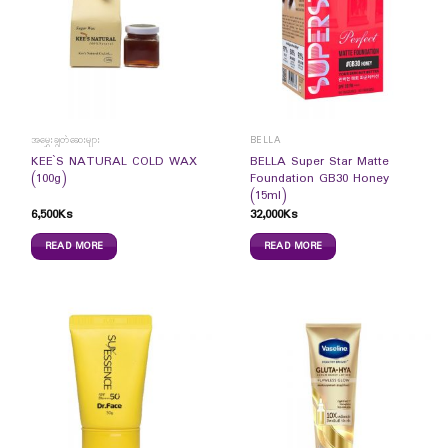
အမွှေးချွတ်ဆေးများ
BELLA
KEE`S NATURAL COLD WAX
BELLA Super Star Matte
(100g)
Foundation GB30 Honey
(15ml)
6,500
Ks
32,000
Ks
READ MORE
READ MORE