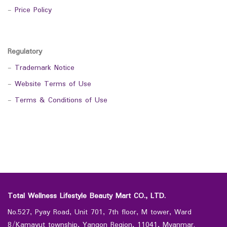
-
Price Policy
Regulatory
-
Trademark Notice
-
Website Terms of Use
-
Terms & Conditions of Use
Total Wellness Lifestyle Beauty Mart CO., LTD.
No.527, Pyay Road, Unit 701, 7th floor, M tower, Ward
8/Kamayut township, Yangon Region, 11041, Myanmar.