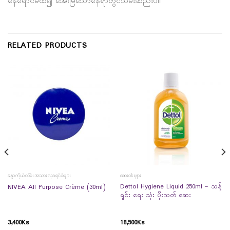
နေရောင်မထိ၍ အေးမြသောနေရာတွင်သိမ်းဆည်းပါ။
RELATED PRODUCTS
ခန္ဓာကိုယ်လိမ်းအသားလှခရင်ခ်များ
ဆေးဝါးများ
Dettol Hygiene Liquid 250ml – သန့်
NIVEA All Purpose Crème (30ml)
ရှင်း ရေး သုံး ပိုးသတ် ဆေး
3,400
Ks
18,500
Ks