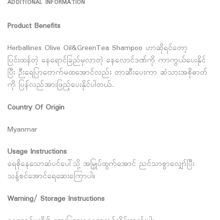
ADDITIONAL INFORMATION
Product Benefits
Herballines Olive Oil&GreenTea Shampoo ဟာဆိုရင်တော့
ပြင်းထန်တဲ့ နေရောင်ခြည်မှလာတဲ့ နေလောင်ဒဏ်ကို ကာကွယ်ပေးနိုင်
ပြီး ဉီးရေပြာဗောက်မထအောင်လည်း တာဆီးပေးကာ ဆံသားအစိုဓာတ်
ကို ပြန်လည်အားဖြည့်ပေးနိုင်ပါတယ်..
Country Of Origin
Myanmar
Usage Instructions
ရေစိုနေသောဆံပင်ပေါ်သို့ အမြှုပ်ထွက်အောင် ညင်သာစွာလျှော်ပြီး
သန့်စင်အောင်ရေဆေးကြောပါ။
Warning/ Storage Instructions