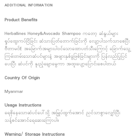
ADDITIONAL INFORMATION
Product Benefits
Herballines Honey&Avocado Shampoo ကတော့ ဆံနွယ်များ
ရှုပ်ထွေးကပ်ငြိခြင်း ဆံသားပြတ်တောက်ခြင်းကို လျော့ပါသက်သာစေပြီး
ဗီတာမင်E အမြောက်အများပါဝင်သောထောပတ်သီးကြောင့် ခြောက်သွေ့
ကြမ်းတမ်းသောဆံပင်များနဲ့ အဖျားနှစ်ခွဖြစ်ခြင်းများကို ပြန်လည်ပြုပြင်
ပေးပြီး ဆံပင်ကို နူးညံ့ချောမွေကာ အထူးပျော့ပြောင်းစေပါတယ်
Country Of Origin
Myanmar
Usage Instructions
ရေစိုနေသောဆံပင်ပေါ်သို့ အမြှုပ်ထွက်အောင် ညင်သာစွာလျှော်ပြီး
သန့်စင်အောင်ရေဆေးကြောပါ။
Warning/ Storage Instructions