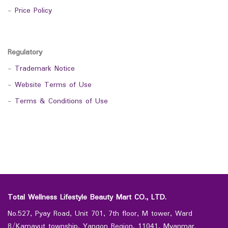
-
Price Policy
Regulatory
-
Trademark Notice
-
Website Terms of Use
-
Terms & Conditions of Use
Total Wellness Lifestyle Beauty Mart CO., LTD.
No.527, Pyay Road, Unit 701, 7th floor, M tower, Ward
8/Kamayut township, Yangon Region, 11041, Myanmar.