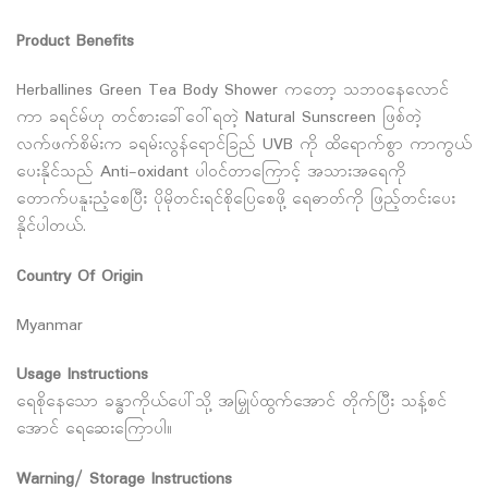
Product Benefits
Herballines Green Tea Body Shower ကတော့ သဘဝနေလောင်
ကာ ခရင်မ်ဟု တင်စားခေါ်ဝေါ်ရတဲ့ Natural Sunscreen ဖြစ်တဲ့
လက်ဖက်စိမ်းက ခရမ်းလွန်ရောင်ခြည် UVB ကို ထိရောက်စွာ ကာကွယ်
ပေးနိုင်သည် Anti-oxidant ပါဝင်တာကြောင့် အသားအရေကို
တောက်ပနူးညံ့စေပြီး ပိုမိုတင်းရင်စိုပြေစေဖို့ ရေဓာတ်ကို ဖြည့်တင်းပေး
နိုင်ပါတယ်.
Country Of Origin
Myanmar
Usage Instructions
ရေစိုနေသော ခန္ဓာကိုယ်ပေါ်သို့ အမြှုပ်ထွက်အောင် တိုက်ပြီး သန့်စင်
အောင် ရေဆေးကြောပါ။
Warning/ Storage Instructions