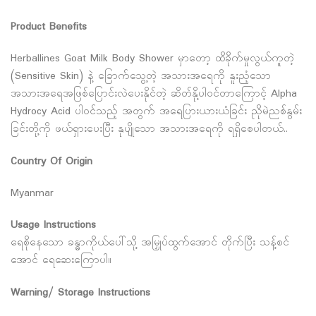
Product Benefits
Herballines Goat Milk Body Shower မှာတော့ ထိခိုက်မှုလွယ်ကူတဲ့
(Sensitive Skin) နဲ့ ခြောက်သွေ့တဲ့ အသားအရေကို နူးညံ့သော
အသားအရေအဖြစ်ပြောင်းလဲပေးနိုင်တဲ့ ဆိတ်နို့ပါဝင်တာကြောင့် Alpha
Hydrocy Acid ပါဝင်သည့် အတွက် အရေပြားယားယံခြင်း ညိုမဲညစ်နွမ်း
ခြင်းတို့ကို ဖယ်ရှားပေးပြီး နုပျိုသော အသားအရေကို ရရှိစေပါတယ်..
Country Of Origin
Myanmar
Usage Instructions
ရေစိုနေသော ခန္ဓာကိုယ်ပေါ်သို့ အမြှုပ်ထွက်အောင် တိုက်ပြီး သန့်စင်
အောင် ရေဆေးကြောပါ။
Warning/ Storage Instructions