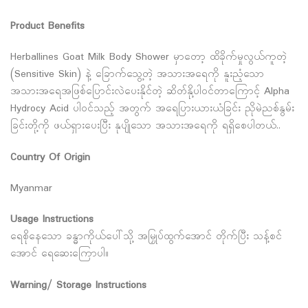
Product Benefits
Herballines Goat Milk Body Shower မှာတော့ ထိခိုက်မှုလွယ်ကူတဲ့
(Sensitive Skin) နဲ့ ခြောက်သွေ့တဲ့ အသားအရေကို နူးညံ့သော
အသားအရေအဖြစ်ပြောင်းလဲပေးနိုင်တဲ့ ဆိတ်နို့ပါဝင်တာကြောင့် Alpha
Hydrocy Acid ပါဝင်သည့် အတွက် အရေပြားယားယံခြင်း ညိုမဲညစ်နွမ်း
ခြင်းတို့ကို ဖယ်ရှားပေးပြီး နုပျိုသော အသားအရေကို ရရှိစေပါတယ်..
Country Of Origin
Myanmar
Usage Instructions
ရေစိုနေသော ခန္ဓာကိုယ်ပေါ်သို့ အမြှုပ်ထွက်အောင် တိုက်ပြီး သန့်စင်
အောင် ရေဆေးကြောပါ။
Warning/ Storage Instructions