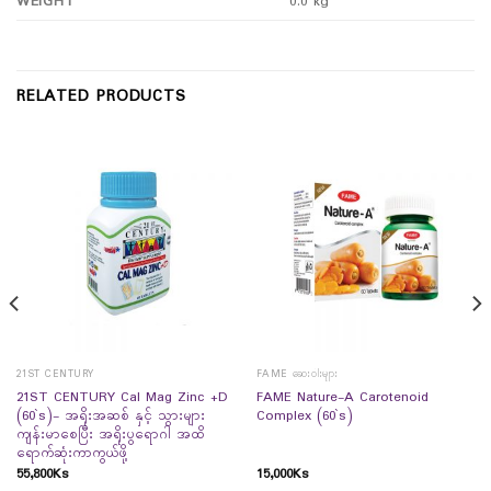
WEIGHT
0.0 kg
RELATED PRODUCTS
21ST CENTURY
FAME ဆေးဝါးများ
21ST CENTURY Cal Mag Zinc +D
FAME Nature-A Carotenoid
(60`s)- အရိုးအဆစ် နှင့် သွားများ
Complex (60`s)
ကျန်းမာစေပြီး အရိုးပွရောဂါ အထိ
ရောက်ဆုံးကာကွယ်ဖို့
55,800
Ks
15,000
Ks