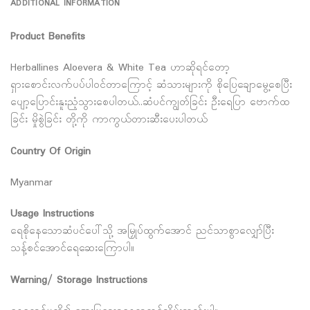
ADDITIONAL INFORMATION
Product Benefits
Herballines Aloevera & White Tea ဟာဆိုရင်တော့
ရှားစောင်းလက်ပပ်ပါဝင်တာကြောင့် ဆံသားများကို စိုပြေချောမွေ့စေပြီး
ပျော့ပြောင်းနူးညံ့သွားစေပါတယ်..ဆံပင်ကျွတ်ခြင်း ဦးရေပြာ ဗောက်ထ
ခြင်း မှိုစွဲခြင်း တို့ကို ကာကွယ်တားဆီးပေးပါတယ်
Country Of Origin
Myanmar
Usage Instructions
ရေစိုနေသောဆံပင်ပေါ်သို့ အမြှုပ်ထွက်အောင် ညင်သာစွာလျှော်ပြီး
သန့်စင်အောင်ရေဆေးကြောပါ။
Warning/ Storage Instructions