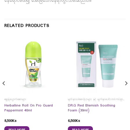
နေရောင်မထိ၍ အေးမြသောနေရာတွင်သိမ်းဆည်းပါ။
RELATED PRODUCTS
ချွေးနံ့ပျောက်ဆေးများ
မျက်နှာသစ်ဆပ်ပြာများ နှင့် မျက်နှာပေါင်းတင်ကပ်ခွာများ
Herballine Roll On Pro Guard
DR.G Red Blemish Soothing
Peppermint 40ml
Foam (30ml)
8,500
Ks
6,500
Ks
READ MORE
READ MORE