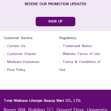
RECEIVE OUR PROMOTION UPDATES
SIGN UP
Customer Service
Regulatory
-
Contact Us
-
Trademark Notice
-
Customer Charter
-
Website Terms of Use
-
Medicare Exclusives
-
Terms & Conditions of
-
Price Policy
Use
Total Wellness Lifestyle Beauty Mart CO., LTD.
Room 004, Building (C), Ground Floor, University