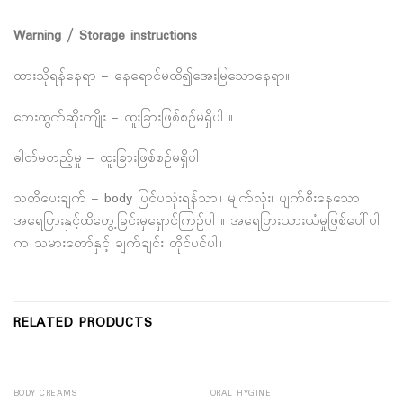
Warning / Storage instructions
ထားသိုရန်နေရာ – နေရောင်မထိ၍အေးမြသောနေရာ။
ဘေးထွက်ဆိုးကျိုး – ထူးခြားဖြစ်စဉ်မရှိပါ ။
ဓါတ်မတည့်မှု – ထူးခြားဖြစ်စဉ်မရှိပါ
သတိပေးချက် – body ပြင်ပသုံးရန်သာ။ မျက်လုံး၊ ပျက်စီးနေသော
အရေပြားနှင့်ထိတွေ့ခြင်းမှရှောင်ကြဉ်ပါ ။ အရေပြားယားယံမှုဖြစ်ပေါ်ပါ
က သမားတော်နှင့် ချက်ချင်း တိုင်ပင်ပါ။
RELATED PRODUCTS
BODY CREAMS
ORAL HYGINE