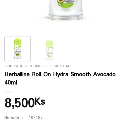
SKIN CARE & COSMETIC
/
SKIN CARE
Herballine Roll On Hydra Smooth Avocado
40ml
8,500
Ks
Herballine – 198187