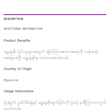
DESCRIPTION
ADDITIONAL INFORMATION
Product Benefits
ချွေးနံ့ဆိုး ပြင်းသူများအတွက် ချိုင်းကြားအသားအရေကို လန်းဆန်း
အေးမြစေပြီး ချွေးနံ့ဆိုးမှ ကင်းဝေးစေပါတယ်။
Country of Origin
Myanmar
Usage Instructions
(၃)ချက် ပွတ်လိမ်းရုံနှင့် ချွေးနံ့ဆိုးထွက်ခြင်းကို (၄၈) နာရီကြာကာကွယ်
ပေးပါတယ်။