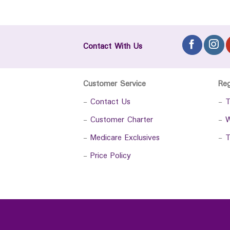
Contact With Us
Customer Service
Re
-
Contact Us
-
T
-
Customer Charter
-
W
-
Medicare Exclusives
-
T
-
Price Policy