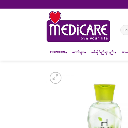
Skip
to
content
Sear
for:
PROMOTION
ဆေး၀ါးများ
တစ်ကိုယ်ရည်သုံးပစ္စည်း
အသားအ