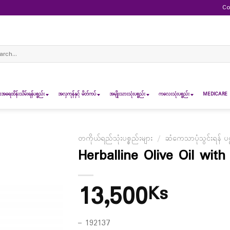
Co
ch
ရေထိန်းသိမ်းရန်ပစ္စည်း
အလှကုန်နှင့် မိတ်ကပ်
အမျိုးသားသုံးပစ္စည်း
ကလေးသုံးပစ္စည်း
MEDICARE 
တကိုယ်ရည်သုံးပစ္စည်းများ
/
ဆံကေသာပုံသွင်းရန် ပစ္
Herballine Olive Oil wit
13,500
Ks
– 192137