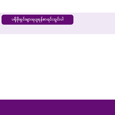
ပရိုမိုးရှင်းများရယူရန်စာရင်းသွင်းပါ