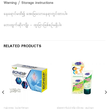
Warning / Storage instructions
နေရောင်မထိ၍ အေးမြသောနေရာတွင်ထားပါ။
ဘေးထွက်ဆိုးကျိုး – ထူးခြားဖြစ်စဥ်မရှိပါ။
RELATED PRODUCTS
ကျန်းမာရေး ဖြည့်စွက်စာများ
ခြေထောက်ပြုပြင်ထိန်းသိမ်းရေး ပစ္စည်းများ