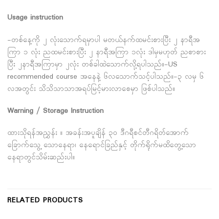
Usage instruction
-တစ်နေ့ကို ၂ လုံးသောက်ရမှာပါ မတယ်နက်ထမင်းစားပြီး ၂ နာရီအ
ကြာ ၁ လုံး ညထမင်းစားပြီး ၂ နာရီအကြာ ၁လုံး ဒါမှမဟုတ် ညစာစား
ပြီး ၂နာရီအကြာမှာ ၂လုံး တစ်ခါထဲသောက်လို့ရပါသည်။-US
recommended course အနေနဲ့ ၆လသောက်သင့်ပါသည်။-၃ လမှ ၆
လအတွင်း သိသိသာသာအရပ်မြင့်မားလာစေမှာ ဖြစ်ပါသည်။
Warning / Storage Instruction
ထားသိုရန်အညွှန်း ။ အခန်းအပူချိန် ၃၀ ဒီဂရီစင်တီဂရိတ်အောက်
ခြောက်သွေ့ သောနေရာ၊ နေရောင်ခြည်နှင့် တိုက်ရိုက်မထိတွေ့သော
နေရာတွင်သိမ်းဆည်းပါ။
RELATED PRODUCTS