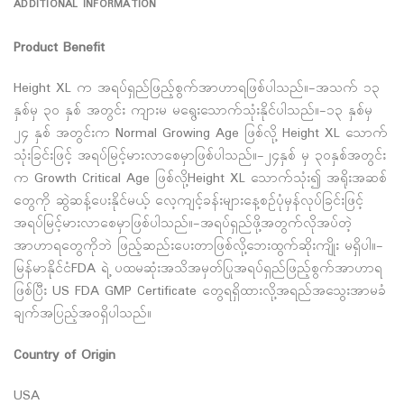
ADDITIONAL INFORMATION
Product Benefit
Height XL က အရပ်ရှည်ဖြည့်စွက်အာဟာရဖြစ်ပါသည်။-အသက် ၁၃
နှစ်မှ ၃၀ နှစ် အတွင်း ကျားမ မရွေးသောက်သုံးနိုင်ပါသည်။-၁၃ နှစ်မှ
၂၄ နှစ် အတွင်းက Normal Growing Age ဖြစ်လို့ Height XL သောက်
သုံးခြင်းဖြင့် အရပ်မြင့်မားလာစေမှာဖြစ်ပါသည်။-၂၄နှစ် မှ ၃၀နှစ်အတွင်း
က Growth Critical Age ဖြစ်လို့Height XL သောက်သုံး၍ အရိုးအဆစ်
တွေကို ဆွဲဆန့်ပေးနိုင်မယ့် လေ့ကျင့်ခန်းများနေ့စဉ်ပုံမှန်လုပ်ခြင်းဖြင့်
အရပ်မြင့်မားလာစေမှာဖြစ်ပါသည်။-အရပ်ရှည်ဖို့အတွက်လိုအပ်တဲ့
အာဟာရတွေကိုဘဲ ဖြည့်ဆည်းပေးတာဖြစ်လို့ဘေးထွက်ဆိုးကျိုး မရှိပါ။-
မြန်မာနိုင်ငံFDA ရဲ့ ပထမဆုံးအသိအမှတ်ပြုအရပ်ရှည်ဖြည့်စွက်အာဟာရ
ဖြစ်ပြီး US FDA GMP Certificate တွေရရှိထားလို့အရည်အသွေးအာမခံ
ချက်အပြည့်အဝရှိပါသည်။
Country of Origin
USA