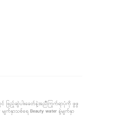
ဖြည့်ဆွဲပါ။ခေတ်နဲ့အညီကြုက်ရာပုံကို ဖွဖွ
မျက်နှာသစ်ရေ Beauty water နဲ့မျက်နှာ