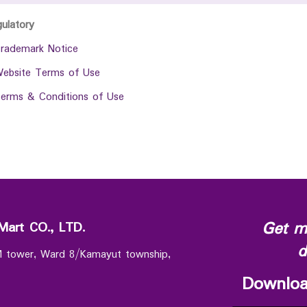
gulatory
rademark Notice
ebsite Terms of Use
erms & Conditions of Use
Get m
Mart CO., LTD.
d
 M tower, Ward 8/Kamayut township,
Downloa