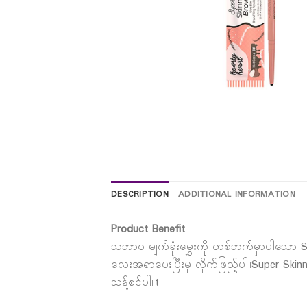
DESCRIPTION
ADDITIONAL INFORMATION
Product Benefit
သဘာ၀ မျက်ခုံးမွှေးကို တစ်ဘက်မှာပါသော Spo
လေးအရာပေးပြီးမှ လိုက်ဖြည့်ပါ။Super Skin
သန့်စင်ပါ။t