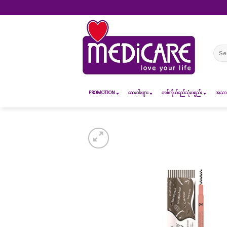
Skip
to
content
Sear
for:
PROMOTION
ဆေး၀ါးများ
တစ်ကိုယ်ရည်သုံးပစ္စည်း
အသားအ