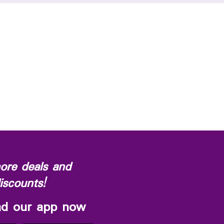
ore deals and
iscounts!
d our app now