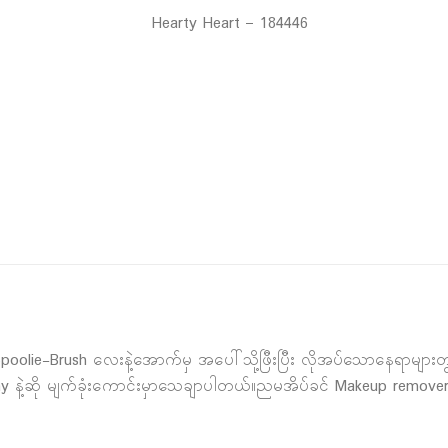
Hearty Heart – 184446
olie-Brush လေးနဲ့အောက်မှ အပေါ်သို့ဖြီးပြီး လိုအပ်သောနေရာများတွင် 
ny နဲ့ဆို မျက်ခုံးကောင်းမှာသေချာပါတယ်။ညမအိပ်ခင် Makeup remover 