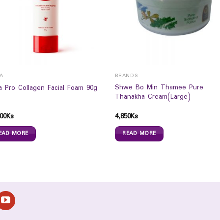
LA
BRANDS
Shwe Bo Min Thamee Pure
la Pro Collagen Facial Foam 90g
Thanakha Cream(Large)
00
Ks
4,850
Ks
EAD MORE
READ MORE