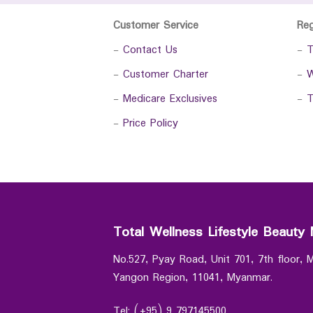
Customer Service
Re
-
Contact Us
-
T
-
Customer Charter
-
W
-
Medicare Exclusives
-
T
-
Price Policy
Total Wellness Lifestyle Beauty 
No.527, Pyay Road, Unit 701, 7th floor,
Yangon Region, 11041, Myanmar.
Tel: (+95) 9 797145500