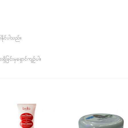
်နိုင်ပါသည်။
ှိခြင်းမှရှောင်ကျဉ်ပါ။