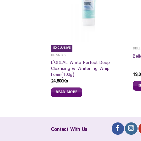
EXCLUSIVE
BEL
ip Melt Orange Candy
BRANDS
Bel
L`OREAL White Perfect Deep
Cleansing & Whitening Whip
Foam(100g)
19,0
24,800
Ks
R
READ MORE
Contact With Us