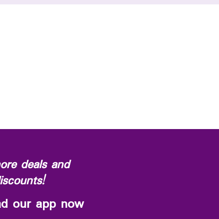
ore deals and
iscounts!
d our app now