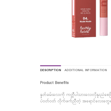
DESCRIPTION
ADDITIONAL INFORMATION
Product Benefits
နှုတ်ခမ်းလေးကို ကတ္တီပါသားလေးလိုနူးညံစေပ
ပဲဝတ်ဝတ် လိုက်ဖက်ညီတဲ့ အရောင်လေးတွေရရှ