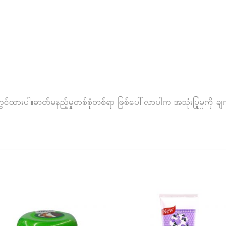
ထားပါ။ဓာတ်မနည့်မှုတစ်စုံတစ်ရာ ဖြစ်ပေါ်လာပါက အသုံးပြုမှုကို ချက်ခ