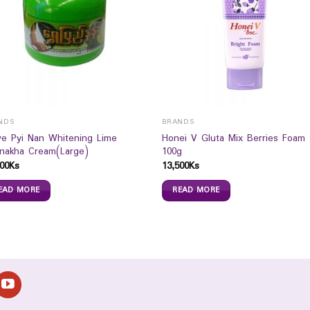
NDS
BRANDS
e Pyi Nan Whitening Lime
Honei V Gluta Mix Berries Foam
nakha Cream(Large)
100g
00
Ks
13,500
Ks
EAD MORE
READ MORE