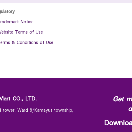
gulatory
rademark Notice
ebsite Terms of Use
erms & Conditions of Use
Get m
Mart CO., LTD.
d
 M tower, Ward 8/Kamayut township,
Downloa