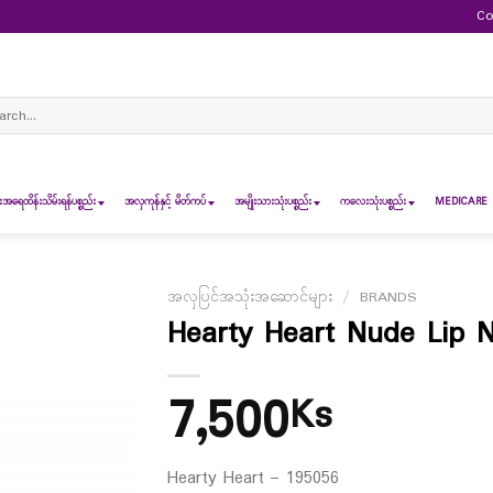
Co
ch
ရေထိန်းသိမ်းရန်ပစ္စည်း
အလှကုန်နှင့် မိတ်ကပ်
အမျိုးသားသုံးပစ္စည်း
ကလေးသုံးပစ္စည်း
MEDICARE 
အလှပြင်အသုံးအဆောင်များ
/
BRANDS
Hearty Heart Nude Lip 
7,500
Ks
Hearty Heart – 195056