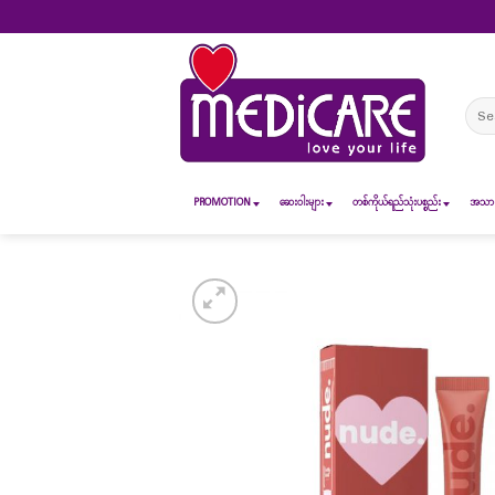
Skip
to
content
Sear
for:
PROMOTION
ဆေး၀ါးများ
တစ်ကိုယ်ရည်သုံးပစ္စည်း
အသားအ