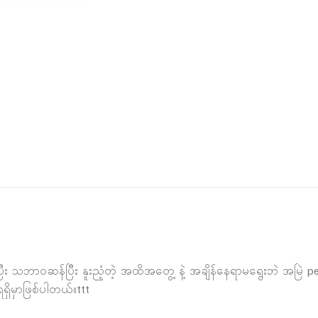
ြီး သဘာဝဆန်ပြီး နူးညံ့တဲ့ အထိအတွေ့ နဲ့ အချိန်နေရာမရွေးဘဲ အမြဲ 
ိမှာဖြစ်ပါတယ်။ttt