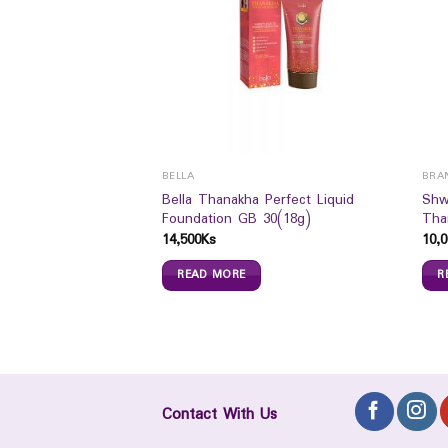
BELLA
BRA
Bella Thanakha Perfect Liquid
Shw
al Lime Cream (L)
Foundation GB 30(18g)
Tha
14,500
Ks
10,0
READ MORE
R
Contact With Us