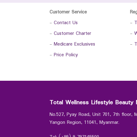
Customer Service
Re
-
Contact Us
-
T
-
Customer Charter
-
W
-
Medicare Exclusives
-
T
-
Price Policy
Total Wellness Lifestyle Beauty 
No.527, Pyay Road, Unit 701, 7th floor,
Yangon Region, 11041, Myanmar.