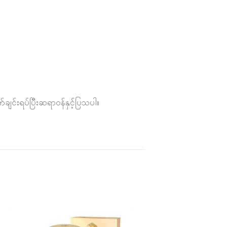
ျင်းရပ်ပြီးဆရာဝန်နှင့်ပြသပါ။