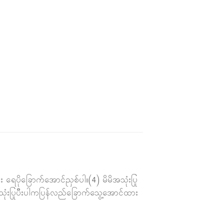
ရေပိုခြောက်အောင်ညှစ်ပါ။(4) မိမိအသုံးပြု
သုံးပြုပီးပါကပြန်လည်ခြောက်သွေ့အောင်ထား