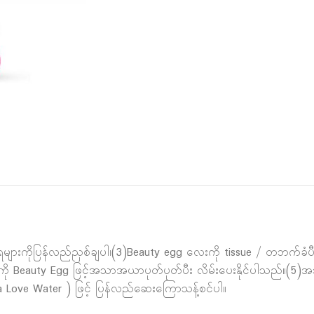
ေများကိုပြန်လည်ညှစ်ချပါ၊(3)Beauty egg လေးကို tissue / တဘက်ခံပီး 
ကို Beauty Egg ဖြင့်အသာအယာပုတ်ပုတ်ပီး လိမ်းပေးနိုင်ပါသည်။(5)အ
 Love Water ) ဖြင့် ပြန်လည်ဆေးကြောသန့်စင်ပါ။