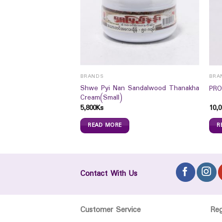
BRANDS
BRA
onal Loose Powder C2
Shwe Pyi Nan Sandalwood Thanakha
PRO
Cream(Small)
5,800
Ks
10,0
READ MORE
R
Contact With Us
Customer Service
Re