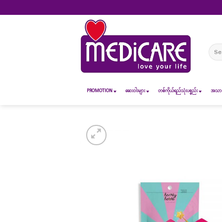
Skip
to
content
Sear
for:
PROMOTION
ဆေး၀ါးများ
တစ်ကိုယ်ရည်သုံးပစ္စည်း
အသားအ