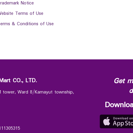
rademark Notice
ebsite Terms of Use
erms & Conditions of Use
Get m
Mart CO., LTD.
d
 M tower, Ward 8/Kamayut township,
Downloa
111305315