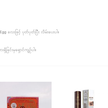
Egg လေးဖြင့် ပုတ်ပုတ်ပြီး လိမ်းပေးပါ။
ရှိခြင်းမှရှောင်ကျဉ်ပါ။