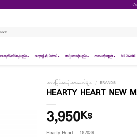
Co
ch
ရေထိန်းသိမ်းရန်ပစ္စည်း
အလှကုန်နှင့် မိတ်ကပ်
အမျိုးသားသုံးပစ္စည်း
ကလေးသုံးပစ္စည်း
MEDICARE 
အလှပြင်အသုံးအဆောင်များ
/
BRANDS
HEARTY HEART NEW M
3,950
Ks
Hearty Heart – 187039