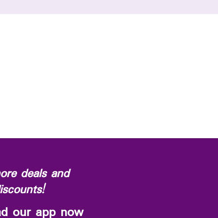
ore deals and
iscounts!
d our app now