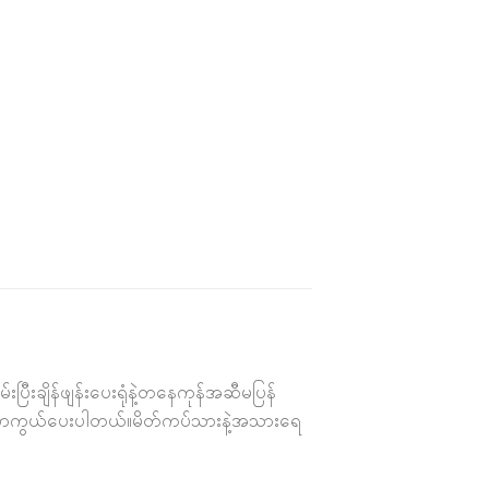
ပြီးချိန်ဖျန်းပေးရုံနဲ့တနေကုန်အဆီမပြန်
လဲကာကွယ်ပေးပါတယ်။မိတ်ကပ်သားနဲ့အသားရေ