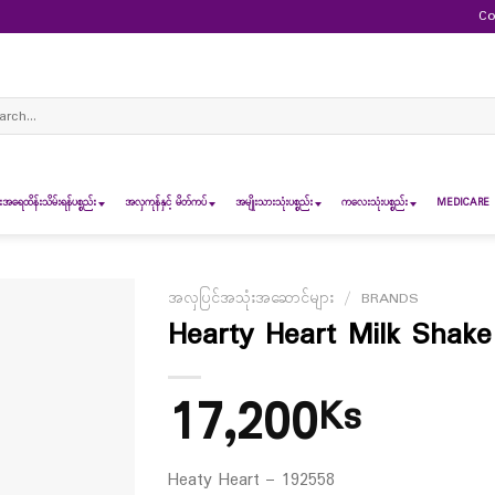
Co
ch
ရေထိန်းသိမ်းရန်ပစ္စည်း
အလှကုန်နှင့် မိတ်ကပ်
အမျိုးသားသုံးပစ္စည်း
ကလေးသုံးပစ္စည်း
MEDICARE 
အလှပြင်အသုံးအဆောင်များ
/
BRANDS
Hearty Heart Milk Shake
17,200
Ks
Heaty Heart – 192558