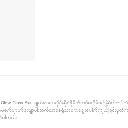
w Glass Skin မျက်နှာလေးပိုင်ဆိုင်ဖို့မိတ်ကပ်မလိမ်းခင်နဲ့မိတ်ကပ်လိမ်း
ှအမဲစက်များကိုလျော့ပါးသက်သာစေရုံသာမကချွေးပေါက်ကျယ်ခြင်းမှ
ုင်ပါတယ်။