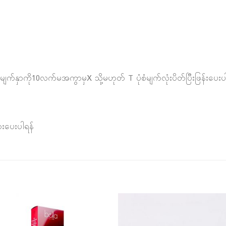
ွင်မျက်နှာကို10လက်မအကွာမှX သို့မဟုတ် T ပုံစံမျက်လုံးပိတ်ပြီးဖြန်းပေးပ
းပေးပါရန်