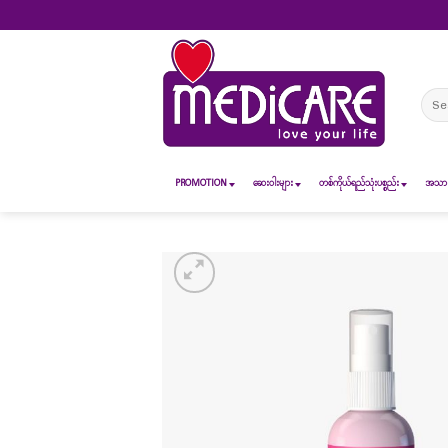
Skip
to
content
Sear
for:
PROMOTION
ဆေး၀ါးများ
တစ်ကိုယ်ရည်သုံးပစ္စည်း
အသားအ