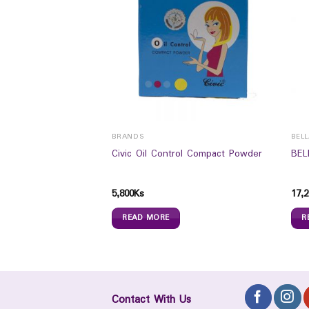
BRANDS
BEL
ORS FANTASTIC
Civic Oil Control Compact Powder
BEL
5
5,800
Ks
17,2
READ MORE
R
Contact With Us