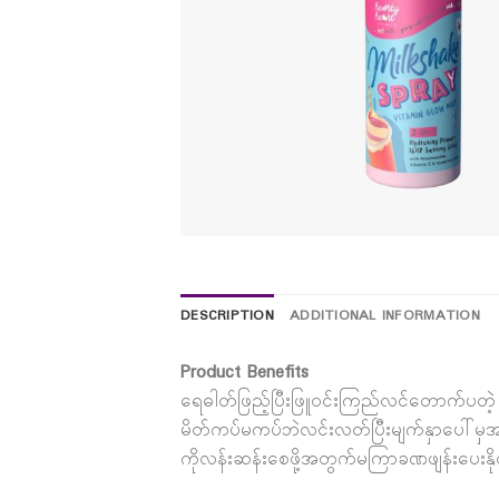
DESCRIPTION
ADDITIONAL INFORMATION
Product Benefits
ရေဓါတ်ဖြည့်ပြီးဖြူ၀င်းကြည်လင်တောက်ပတဲ့ Glo
မိတ်ကပ်မကပ်ဘဲလင်းလတ်ပြီးမျက်နှာပေါ်မ
ကိုလန်းဆန်းစေဖို့အတွက်မကြာခဏဖျန်းပေးနိ