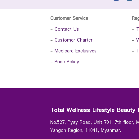
Customer Service
Re
-
Contact Us
-
T
-
Customer Charter
-
W
-
Medicare Exclusives
-
T
-
Price Policy
Total Wellness Lifestyle Beauty 
No.527, Pyay Road, Unit 701, 7th floor,
Yangon Region, 11041, Myanmar.