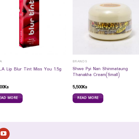
LA
BRANDS
Shwe Pyi Nan Shinmataung
LA Lip Blur Tint Miss You 1.5g
Thanakha Cream(Small)
00
Ks
5,500
Ks
EAD MORE
READ MORE