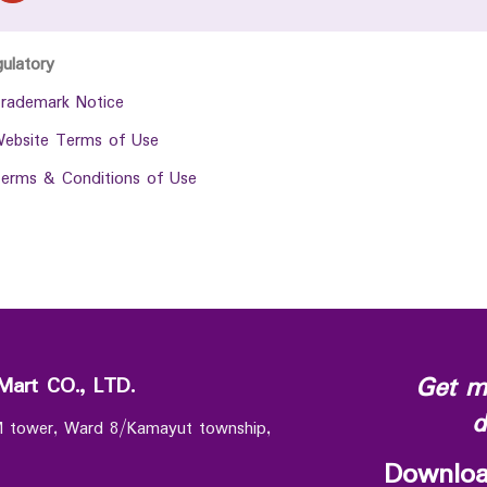
gulatory
rademark Notice
ebsite Terms of Use
erms & Conditions of Use
Get m
Mart CO., LTD.
d
 M tower, Ward 8/Kamayut township,
Downloa