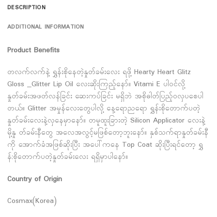
DESCRIPTION
ADDITIONAL INFORMATION
Product Benefits
တလက်လက်နဲ့ ရွှန်းစိုနေတဲ့နှုတ်ခမ်းလေး ရဖို့ Hearty Heart Glitz
Gloss _Glitter Lip Oil လေးဆိုးကြည့်နော်။ Vitami E ပါဝင်လို့
နှုတ်ခမ်းအဖတ်လန်ခြင်း ဆေးကပ်ခြင်း မရှိဘဲ အစိုဓါတ်ပြည့်ဝလှပစေပါ
တယ်။ Glitter အမှုန်လေးတွေပါလို့ နေ့ရောညရော ရွှန်းစိုတောက်ပတဲ့
နှုတ်ခမ်းလေးနဲ့လှနေမှာနော်။ တမူထူးခြားတဲ့ Silicon Applicator လေးနဲ့
မို့နှု တ်ခမ်းနီတွေ အလေအလွင့်မဖြစ်တော့ဘူးနော်။ နှစ်သက်ရာနှုတ်ခမ်းနီ
ကို အောက်ခံအဖြစ်ဆိုးပြီး အပေါ်ကနေ Top Coat ဆိုးပြီးရင်တော့ ရွှ
န်;စိုတောက်ပတဲ့နှုတ်ခမ်းလေး ရရှိမှာပါနော်။
Country of Origin
Cosmax(Korea)