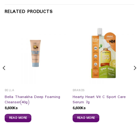
RELATED PRODUCTS
BELLA
BRANDS
Bella Thanakha Deep Foaming
Hearty Heart Vit C Sport Care
Cleanser(40g)
Serum 7g
8,600
Ks
6,600
Ks
READ MORE
READ MORE