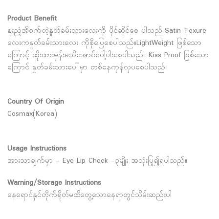
Product Benefit
နူးညံ့အိစက်တဲ့နှုတ်ခမ်းသားလေးကို ပိုင်ဆိုင်စေ ပါသည်။Satin Texure
လေးကနှုတ်ခမ်းသားလေး ကိုစိုပြေစေပါသည်။LightWeight ဖြစ်သော
ကြောင့် ဆိုးထားမှန်းမသိအောင်ပေါ့ပါးစေပါသည်။ Kiss Proof ဖြစ်သော
ကြောင် နှုတ်ခမ်းသားပေါ်မှာ တစ်နေကုန်လှပစေပါသည်။
Country Of Origin
Cosmax(Korea)
Usage Instructions
အားသာချက်မှာ – Eye Lip Cheek -၃မျိုး အသုံးပြု၍ရပါသည်။
Warning/Storage Instructions
နေရောင်နှင်တိုက်ရိုတ်မထိတွေ့သောနေရာတွင်သိမ်းဆည်းပါ