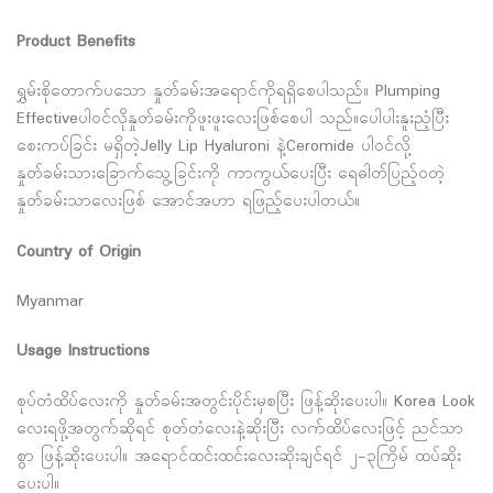
Product Benefits
ရွှမ်းစိုတောက်ပသော နှုတ်ခမ်းအရောင်ကိုရရှိစေပါသည်။ Plumping
Effectiveပါဝင်လိုနှုတ်ခမ်းကိုဖူးဖူးလေးဖြစ်စေပါ သည်။ပေါပါးနူးညံ့ပြီး
စေးကပ်ခြင်း မရှိတဲ့Jelly Lip Hyaluroni နဲ့Ceromide ပါဝင်လို့
နှုတ်ခမ်းသားခြောက်သွေ့ခြင်းကို ကာကွယ်ပေးပြီး ရေဓါတ်ပြည့်ဝတဲ့
နှုတ်ခမ်းသာလေးဖြစ် အောင်အဟာ ရဖြည့်ပေးပါတယ်။
Country of Origin
Myanmar
Usage Instructions
စုပ်တံထိပ်လေးကို နှုတ်ခမ်းအတွင်းပိုင်းမှစပြီး ဖြန့်ဆိုးပေးပါ။ Kore‌a Look
လေးရဖို့အတွက်ဆိုရင် စုတ်တံလေးနဲ့ဆိုးပြီး လက်ထိပ်လေးဖြင့် ညင်သာ
စွာ ဖြန့်ဆိုးပေးပါ။ အရောင်ထင်းထင်းလေးဆိုးချင်ရင် ၂-၃ကြိမ် ထပ်ဆိုး
ပေးပါ။