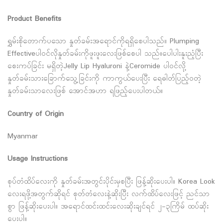
Product Benefits
ရွှမ်းစိုတောက်ပသော နှုတ်ခမ်းအရောင်ကိုရရှိစေပါသည်။ Plumping
Effectiveပါဝင်လိုနှုတ်ခမ်းကိုဖူးဖူးလေးဖြစ်စေပါ သည်။ပေါပါးနူးညံ့ပြီး
စေးကပ်ခြင်း မရှိတဲ့Jelly Lip Hyaluroni နဲ့Ceromide ပါဝင်လို့
နှုတ်ခမ်းသားခြောက်သွေ့ခြင်းကို ကာကွယ်ပေးပြီး ရေဓါတ်ပြည့်ဝတဲ့
နှုတ်ခမ်းသာလေးဖြစ် အောင်အဟာ ရဖြည့်ပေးပါတယ်။
Country of Origin
Myanmar
Usage Instructions
စုပ်တံထိပ်လေးကို နှုတ်ခမ်းအတွင်းပိုင်းမှစပြီး ဖြန့်ဆိုးပေးပါ။ Kore‌a Look
လေးရဖို့အတွက်ဆိုရင် စုတ်တံလေးနဲ့ဆိုးပြီး လက်ထိပ်လေးဖြင့် ညင်သာ
စွာ ဖြန့်ဆိုးပေးပါ။ အရောင်ထင်းထင်းလေးဆိုးချင်ရင် ၂-၃ကြိမ် ထပ်ဆိုး
ပေးပါ။